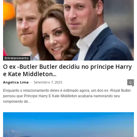
Entretenimento
O ex -Butler Butler decidiu no príncipe Harry
e Kate Middleton...
Angelica Lima
-
Setembro 7, 2025
0
Enquanto o relacionamento deles é estimado agora, um dos ex -Royal Butler
pensou que Príncipe Harry E Kate Middleton acabaria namorando seu
rompimento de...