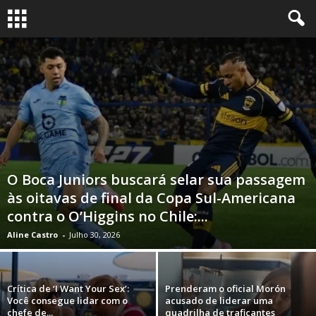
O Boca Juniors buscará selar sua passagem
às oitavas de final da Copa Sul-Americana
contra o O’Higgins no Chile:...
Aline Castro
-
Julho 30, 2026
Crítica de ‘I Want Your Sex’:
Prenderam o oficial Morón
Você consegue lidar com o
acusado de liderar uma
chefe de...
quadrilha de traficantes