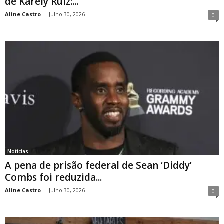
de Karely Ruiz:...
Aline Castro
-
Julho 30, 2026
0
Notícias
A pena de prisão federal de Sean ‘Diddy’
Combs foi reduzida...
Aline Castro
-
Julho 30, 2026
0