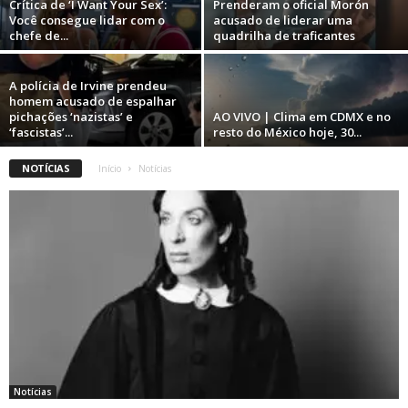
Crítica de ‘I Want Your Sex’:
Prenderam o oficial Morón
Você consegue lidar com o
acusado de liderar uma
chefe de...
quadrilha de traficantes
A polícia de Irvine prendeu
homem acusado de espalhar
pichações ‘nazistas’ e
AO VIVO | Clima em CDMX e no
‘fascistas’...
resto do México hoje, 30...
NOTÍCIAS
Início
Notícias
Notícias