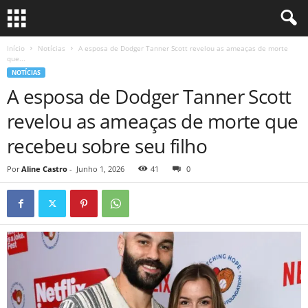
Início
Notícias
A esposa de Dodger Tanner Scott revelou as ameaças de morte
que...
NOTÍCIAS
A esposa de Dodger Tanner Scott
revelou as ameaças de morte que
recebeu sobre seu filho
Por
Aline Castro
-
Junho 1, 2026
41
0