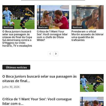
Notícias
Notícias
Notícias
O Boca Juniors buscará
Crítica de ‘I Want Your
Prenderam o oficial
selar sua passagem às
Sex’: Você consegue lidar
Morón acusado de liderar
oitavas de final da Copa
com o chefe de Olivia
uma quadrilha de
Sul-Americana contra o
Wilde?
traficantes
O’Higgins no Chile:
horário, TV e escalações
Últimas notícias
O Boca Juniors buscará selar sua passagem às
oitavas de final...
Julho 30, 2026
Crítica de ‘I Want Your Sex’: Você consegue
lidar com o...