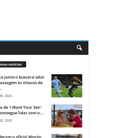
imas notícias
a Juniors buscará selar
assagem às oitavas de
..
30, 2026
ca de ‘I Want Your Sex’:
consegue lidar com o...
30, 2026
eram o oficial Morón