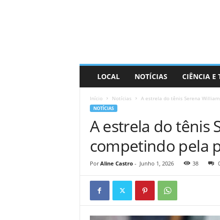
D
i
s
t
r
a
R
LOCAL
NOTÍCIAS
CIÊNCIA E
i
n
Início
Notícias
A estrela do tênis Serena Willia
d
NOTÍCIAS
o
A estrela do tênis
competindo pela p
Por
Aline Castro
-
Junho 1, 2026
38