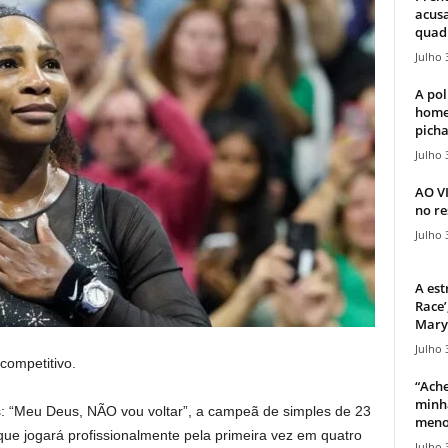
acusa
quadr
Julho 
A pol
home
picha
Julho 
AO V
no re
Julho 
A est
Race’
Mary 
Julho 
competitivo.
“Ache
minha
is: “Meu Deus, NÃO vou voltar”, a campeã de simples de 23
meno
ue jogará profissionalmente pela primeira vez em quatro
Julho 