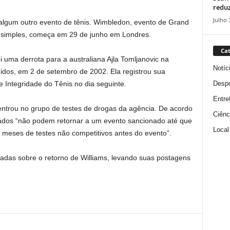
reduz
Julho 
e algum outro evento de tênis. Wimbledon, evento de Grand
 simples, começa em 29 de junho em Londres.
Cat
foi uma derrota para a australiana Ajla Tomljanovic na
Notíc
idos, em 2 de setembro de 2002. Ela registrou sua
Despo
 Integridade do Tênis no dia seguinte.
Entre
ntrou no grupo de testes de drogas da agência. De acordo
Ciênc
tados “não podem retornar a um evento sancionado até que
Local
 meses de testes não competitivos antes do evento”.
das sobre o retorno de Williams, levando suas postagens