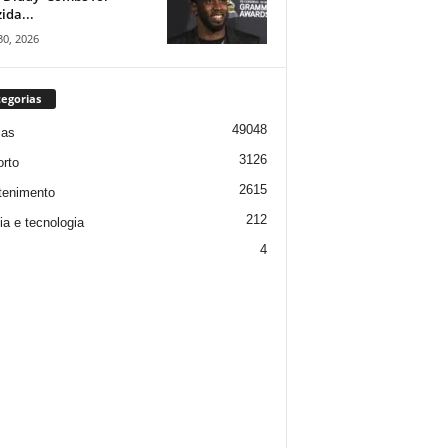
ida...
30, 2026
egorias
49048
ias
3126
rto
2615
tenimento
212
ia e tecnologia
4