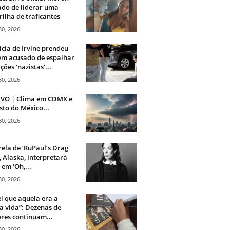
do de liderar uma
ilha de traficantes
30, 2026
ícia de Irvine prendeu
m acusado de espalhar
ções ‘nazistas’...
30, 2026
IVO | Clima em CDMX e
sto do México...
30, 2026
rela de ‘RuPaul’s Drag
, Alaska, interpretará
em ‘Oh,...
30, 2026
i que aquela era a
 vida”: Dezenas de
res continuam...
30, 2026