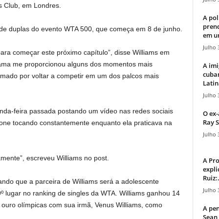
 Club, em Londres.
A pol
pren
o de duplas do evento WTA 500, que começa em 8 de junho.
em u
Julho 
para começar este próximo capítulo”, disse Williams em
grama me proporcionou alguns dos momentos mais
A imi
cuba
imado por voltar a competir em um dos palcos mais
Latin
Julho 
unda-feira passada postando um vídeo nas redes sociais
O ex-
Ray S
fone tocando constantemente enquanto ela praticava na
Julho 
mente”, escreveu Williams no post.
A Pr
expli
Ruiz:.
ndo que a parceira de Williams será a adolescente
Julho 
º lugar no ranking de singles da WTA. Williams ganhou 14
 ouro olímpicas com sua irmã, Venus Williams, como
A pen
Sean 