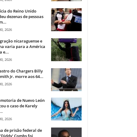
ícia do Reino Unido
deu dezenas de pessoas
m...
30, 2026
gração nicaraguense e
na varia para a América
a e...
30, 2026
astro do Chargers Billy
mith Jr. morre aos 64...
30, 2026
omotoria de Nuevo León
cou o caso de Karely
..
30, 2026
a de prisão federal de
‘Diddy’ Combs foi