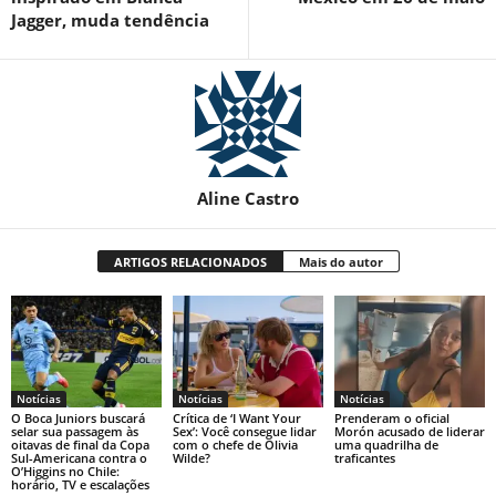
Jagger, muda tendência
Aline Castro
ARTIGOS RELACIONADOS
Mais do autor
Notícias
Notícias
Notícias
O Boca Juniors buscará
Crítica de ‘I Want Your
Prenderam o oficial
selar sua passagem às
Sex’: Você consegue lidar
Morón acusado de liderar
oitavas de final da Copa
com o chefe de Olivia
uma quadrilha de
Sul-Americana contra o
Wilde?
traficantes
O’Higgins no Chile:
horário, TV e escalações