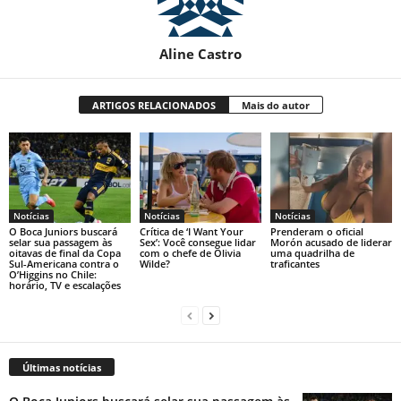
Aline Castro
ARTIGOS RELACIONADOS
Mais do autor
Notícias
Notícias
Notícias
O Boca Juniors buscará
Crítica de ‘I Want Your
Prenderam o oficial
selar sua passagem às
Sex’: Você consegue lidar
Morón acusado de liderar
oitavas de final da Copa
com o chefe de Olivia
uma quadrilha de
Sul-Americana contra o
Wilde?
traficantes
O’Higgins no Chile:
horário, TV e escalações
Últimas notícias