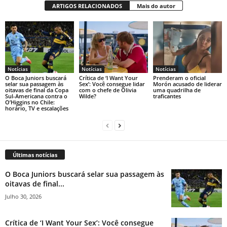
ARTIGOS RELACIONADOS
Mais do autor
Notícias
Notícias
Notícias
O Boca Juniors buscará
Crítica de ‘I Want Your
Prenderam o oficial
selar sua passagem às
Sex’: Você consegue lidar
Morón acusado de liderar
oitavas de final da Copa
com o chefe de Olivia
uma quadrilha de
Sul-Americana contra o
Wilde?
traficantes
O’Higgins no Chile:
horário, TV e escalações
Últimas notícias
O Boca Juniors buscará selar sua passagem às
oitavas de final...
Julho 30, 2026
Crítica de ‘I Want Your Sex’: Você consegue