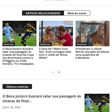
ARTIGOS RELACIONADOS
Mais do autor
Notícias
Notícias
Notícias
O Boca Juniors buscará
Crítica de ‘I Want Your
Prenderam o oficial
selar sua passagem às
Sex’: Você consegue lidar
Morón acusado de liderar
oitavas de final da Copa
com o chefe de Olivia
uma quadrilha de
Sul-Americana contra o
Wilde?
traficantes
O’Higgins no Chile:
horário, TV e escalações
Últimas notícias
O Boca Juniors buscará selar sua passagem às
oitavas de final...
Julho 30, 2026