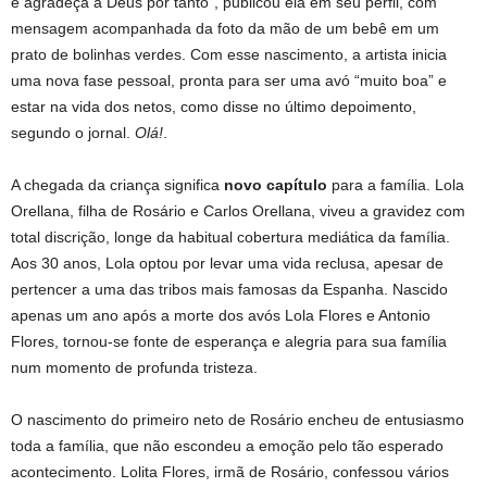
e agradeça a Deus por tanto”, publicou ela em seu perfil, com
mensagem acompanhada da foto da mão de um bebê em um
prato de bolinhas verdes. Com esse nascimento, a artista inicia
uma nova fase pessoal, pronta para ser uma avó “muito boa” e
estar na vida dos netos, como disse no último depoimento,
segundo o jornal.
Olá!
.
A chegada da criança significa
novo capítulo
para a família. Lola
Orellana, filha de Rosário e Carlos Orellana, viveu a gravidez com
total discrição, longe da habitual cobertura mediática da família.
Aos 30 anos, Lola optou por levar uma vida reclusa, apesar de
pertencer a uma das tribos mais famosas da Espanha. Nascido
apenas um ano após a morte dos avós Lola Flores e Antonio
Flores, tornou-se fonte de esperança e alegria para sua família
num momento de profunda tristeza.
O nascimento do primeiro neto de Rosário encheu de entusiasmo
toda a família, que não escondeu a emoção pelo tão esperado
acontecimento. Lolita Flores, irmã de Rosário, confessou vários