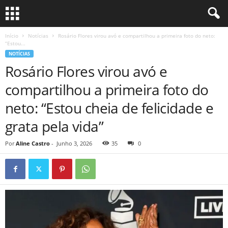
Início
Notícias
Rosário Flores virou avó e compartilhou a primeira foto do neto:
“Estou...
NOTÍCIAS
Rosário Flores virou avó e
compartilhou a primeira foto do
neto: “Estou cheia de felicidade e
grata pela vida”
Por
Aline Castro
-
Junho 3, 2026
35
0