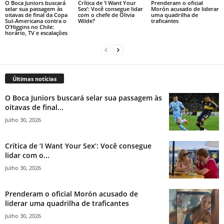
O Boca Juniors buscará
Crítica de ‘I Want Your
Prenderam o oficial
selar sua passagem às
Sex’: Você consegue lidar
Morón acusado de liderar
oitavas de final da Copa
com o chefe de Olivia
uma quadrilha de
Sul-Americana contra o
Wilde?
traficantes
O’Higgins no Chile:
horário, TV e escalações
Últimas notícias
O Boca Juniors buscará selar sua passagem às
oitavas de final...
Julho 30, 2026
Crítica de ‘I Want Your Sex’: Você consegue
lidar com o...
Julho 30, 2026
Prenderam o oficial Morón acusado de
liderar uma quadrilha de traficantes
Julho 30, 2026