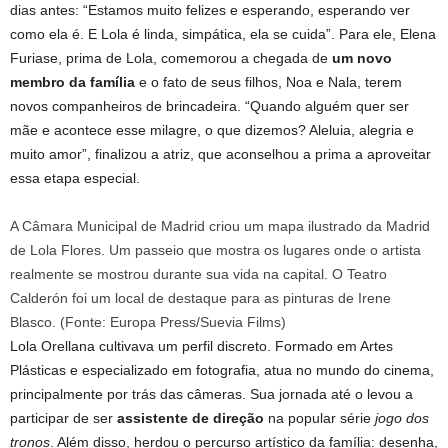
dias antes: “Estamos muito felizes e esperando, esperando ver
como ela é. E Lola é linda, simpática, ela se cuida”. Para ele, Elena
Furiase, prima de Lola, comemorou a chegada de
um novo
membro da família
e o fato de seus filhos, Noa e Nala, terem
novos companheiros de brincadeira. “Quando alguém quer ser
mãe e acontece esse milagre, o que dizemos? Aleluia, alegria e
muito amor”, finalizou a atriz, que aconselhou a prima a aproveitar
essa etapa especial.
A Câmara Municipal de Madrid criou um mapa ilustrado da Madrid
de Lola Flores. Um passeio que mostra os lugares onde o artista
realmente se mostrou durante sua vida na capital. O Teatro
Calderón foi um local de destaque para as pinturas de Irene
Blasco. (Fonte: Europa Press/Suevia Films)
Lola Orellana cultivava um perfil discreto. Formado em Artes
Plásticas e especializado em fotografia, atua no mundo do cinema,
principalmente por trás das câmeras. Sua jornada até o levou a
participar de ser
assistente de direção
na popular série
jogo dos
tronos
. Além disso, herdou o percurso artístico da família: desenha,