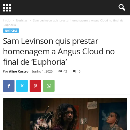
Início
Notícias
Sam Levinson quis prestar homenagem a Angus Cloud no final de
‘Euphoria’
NOTÍCIAS
Sam Levinson quis prestar
homenagem a Angus Cloud no
final de ‘Euphoria’
Por
Aline Castro
-
Junho 1, 2026
43
0