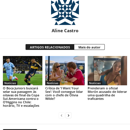
Aline Castro
ARTIGOS RELACIONADOS
Mais do autor
Notícias
Notícias
Notícias
O Boca Juniors buscará
Crítica de ‘I Want Your
Prenderam o oficial
selar sua passagem às
Sex’: Você consegue lidar
Morón acusado de liderar
oitavas de final da Copa
com o chefe de Olivia
uma quadrilha de
Sul-Americana contra o
Wilde?
traficantes
O’Higgins no Chile:
horário, TV e escalações