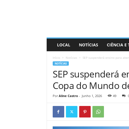
D
i
s
t
r
a
R
LOCAL
NOTÍCIAS
CIÊNCIA E
i
n
Início
Notícias
SEP suspenderá ensino para aber
d
NOTÍCIAS
o
SEP suspenderá en
Copa do Mundo de 
Por
Aline Castro
-
Junho 1, 2026
49