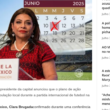
acusa
quadr
Julho 
A pol
home
picha
Julho 
AO V
no re
Julho 
A est
Race’
Mary 
Julho 
 presidente da capital anunciou que o plano de ação
“Ache
ulação local durante a partida internacional de futebol na
minha
meno
xico, Clara Brugada
confirmado durante uma conferência
Julho 