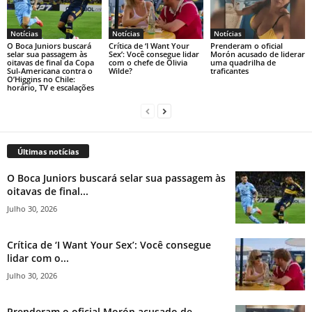
Notícias
Notícias
Notícias
O Boca Juniors buscará
Crítica de ‘I Want Your
Prenderam o oficial
selar sua passagem às
Sex’: Você consegue lidar
Morón acusado de liderar
oitavas de final da Copa
com o chefe de Olivia
uma quadrilha de
Sul-Americana contra o
Wilde?
traficantes
O’Higgins no Chile:
horário, TV e escalações
Últimas notícias
O Boca Juniors buscará selar sua passagem às
oitavas de final...
Julho 30, 2026
Crítica de ‘I Want Your Sex’: Você consegue
lidar com o...
Julho 30, 2026
Prenderam o oficial Morón acusado de