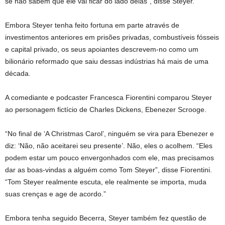
se não sabem que ele vai ficar do lado delas”, disse Steyer.
Embora Steyer tenha feito fortuna em parte através de
investimentos anteriores em prisões privadas, combustíveis fósseis
e capital privado, os seus apoiantes descrevem-no como um
bilionário reformado que saiu dessas indústrias há mais de uma
década.
A comediante e podcaster Francesca Fiorentini comparou Steyer
ao personagem fictício de Charles Dickens, Ebenezer Scrooge.
“No final de ‘A Christmas Carol’, ninguém se vira para Ebenezer e
diz: ‘Não, não aceitarei seu presente’. Não, eles o acolhem. “Eles
podem estar um pouco envergonhados com ele, mas precisamos
dar as boas-vindas a alguém como Tom Steyer”, disse Fiorentini.
“Tom Steyer realmente escuta, ele realmente se importa, muda
suas crenças e age de acordo.”
Embora tenha seguido Becerra, Steyer também fez questão de