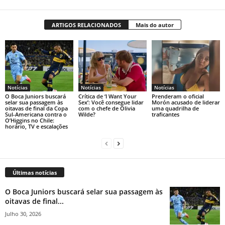
ARTIGOS RELACIONADOS
Mais do autor
Notícias
Notícias
Notícias
O Boca Juniors buscará
Crítica de ‘I Want Your
Prenderam o oficial
selar sua passagem às
Sex’: Você consegue lidar
Morón acusado de liderar
oitavas de final da Copa
com o chefe de Olivia
uma quadrilha de
Sul-Americana contra o
Wilde?
traficantes
O’Higgins no Chile:
horário, TV e escalações
Últimas notícias
O Boca Juniors buscará selar sua passagem às
oitavas de final...
Julho 30, 2026