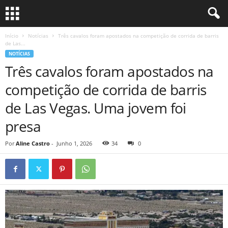
Início
Notícias
Três cavalos foram apostados na competição de corrida de barris
de Las...
NOTÍCIAS
Três cavalos foram apostados na
competição de corrida de barris
de Las Vegas. Uma jovem foi
presa
Por
Aline Castro
-
Junho 1, 2026
34
0