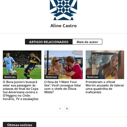
Aline Castro
ARTIGOS RELACIONADOS
Mais do autor
Notícias
Notícias
Notícias
O Boca Juniors buscará
Crítica de ‘I Want Your
Prenderam o oficial
selar sua passagem às
Sex’: Você consegue lidar
Morón acusado de liderar
oitavas de final da Copa
com o chefe de Olivia
uma quadrilha de
Sul-Americana contra o
Wilde?
traficantes
O’Higgins no Chile:
horário, TV e escalações
Últimas notícias