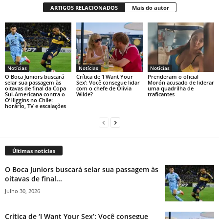
ARTIGOS RELACIONADOS
Mais do autor
Notícias
Notícias
Notícias
O Boca Juniors buscará
Crítica de ‘I Want Your
Prenderam o oficial
selar sua passagem às
Sex’: Você consegue lidar
Morón acusado de liderar
oitavas de final da Copa
com o chefe de Olivia
uma quadrilha de
Sul-Americana contra o
Wilde?
traficantes
O’Higgins no Chile:
horário, TV e escalações
Últimas notícias
O Boca Juniors buscará selar sua passagem às
oitavas de final...
Julho 30, 2026
Crítica de ‘I Want Your Sex’: Você consegue