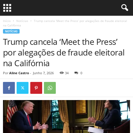
Início
Notícias
Trump cancela ‘Meet the Press’ por alegações de fraude eleitoral
na Califórnia
NOTÍCIAS
Trump cancela ‘Meet the Press’
por alegações de fraude eleitoral
na Califórnia
Por
Aline Castro
-
Junho 7, 2026
34
0