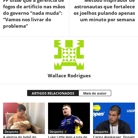
PP disse que a gerência de
Método inspirador de
fogos de artifício nas mãos
astronautas que fortalece
do governo “nada muda”:
os joelhos pulando apenas
“Vamos nos livrar do
um minuto por semana
problema”
Wallace Rodrigues
ARTIGOS RELACIONADOS
Mais do autor
Desporto
Desporto
Desporto
A alegria do bebê do
Luke Little Jeep a luta de
Carlos Alaskaraaz, Donald