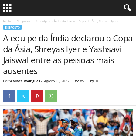
Início
Desporto
A equipe da Índia declarou a Copa da Ásia, Shreyas Iyer e...
DESPORTO
A equipe da Índia declarou a Copa
da Ásia, Shreyas Iyer e Yashsavi
Jaiswal entre as pessoas mais
ausentes
Por
Wallace Rodrigues
-
Agosto 19, 2025
85
0