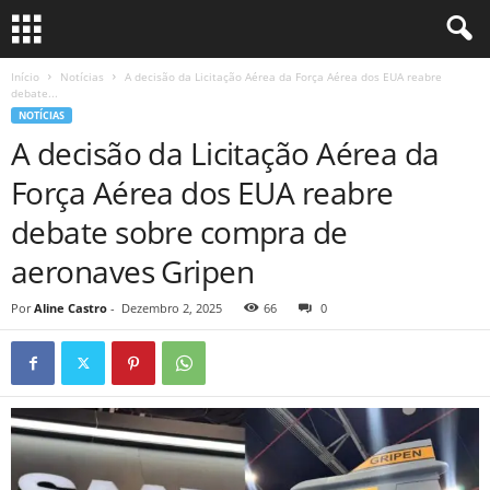
Início
Notícias
A decisão da Licitação Aérea da Força Aérea dos EUA reabre
debate...
NOTÍCIAS
A decisão da Licitação Aérea da
Força Aérea dos EUA reabre
debate sobre compra de
aeronaves Gripen
Por
Aline Castro
-
Dezembro 2, 2025
66
0