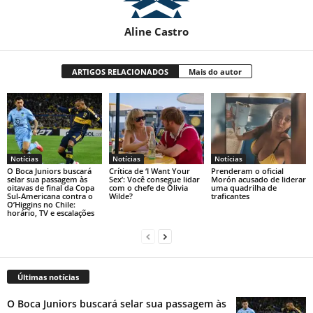
Aline Castro
ARTIGOS RELACIONADOS
Mais do autor
Notícias
Notícias
Notícias
O Boca Juniors buscará
Crítica de ‘I Want Your
Prenderam o oficial
selar sua passagem às
Sex’: Você consegue lidar
Morón acusado de liderar
oitavas de final da Copa
com o chefe de Olivia
uma quadrilha de
Sul-Americana contra o
Wilde?
traficantes
O’Higgins no Chile:
horário, TV e escalações
Últimas notícias
O Boca Juniors buscará selar sua passagem às