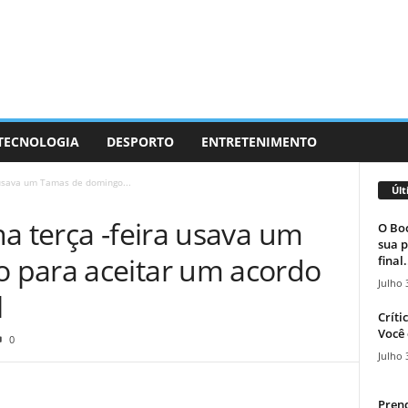
 TECNOLOGIA
DESPORTO
ENTRETENIMENTO
 usava um Tamas de domingo...
Últ
a terça -feira usava um
O Boc
sua p
 para aceitar um acordo
final.
Julho 
l
Críti
Você 
0
Julho 
Prend