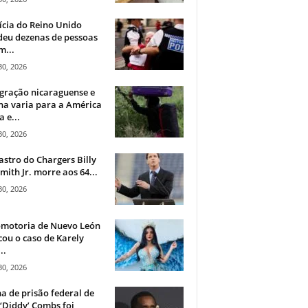
ícia do Reino Unido
deu dezenas de pessoas
m...
30, 2026
gração nicaraguense e
na varia para a América
a e...
30, 2026
astro do Chargers Billy
mith Jr. morre aos 64...
30, 2026
omotoria de Nuevo León
cou o caso de Karely
..
30, 2026
a de prisão federal de
‘Diddy’ Combs foi