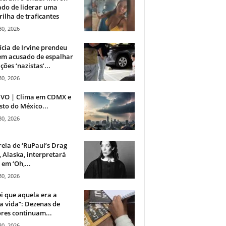
do de liderar uma
ilha de traficantes
30, 2026
ícia de Irvine prendeu
m acusado de espalhar
ções ‘nazistas’...
30, 2026
IVO | Clima em CDMX e
sto do México...
30, 2026
rela de ‘RuPaul’s Drag
, Alaska, interpretará
em ‘Oh,...
30, 2026
i que aquela era a
 vida”: Dezenas de
res continuam...
30, 2026