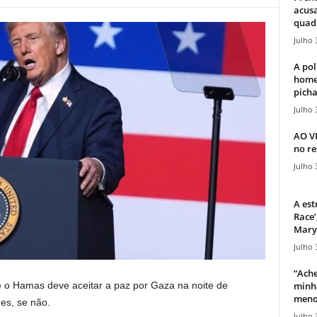
acusa
quadr
Julho 
A pol
home
picha
Julho 
AO V
no re
Julho 
A est
Race’
Mary 
Julho 
“Ache
minha
 o Hamas deve aceitar a paz por Gaza na noite de
meno
es, se não.
Julho 