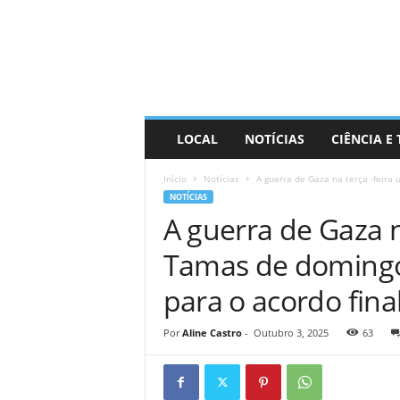
D
i
s
t
r
a
R
LOCAL
NOTÍCIAS
CIÊNCIA E
i
n
Início
Notícias
A guerra de Gaza na terça -feira
d
NOTÍCIAS
o
A guerra de Gaza n
Tamas de domingo
para o acordo fina
Por
Aline Castro
-
Outubro 3, 2025
63