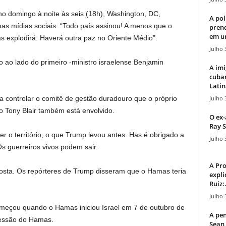
o domingo à noite às seis (18h), Washington, DC,
A pol
nas mídias sociais. “Todo país assinou! A menos que o
pren
em u
as explodirá. Haverá outra paz no Oriente Médio”.
Julho 
 ao lado do primeiro -ministro israelense Benjamin
A imi
cuba
Latin
Julho 
 controlar o comitê de gestão duradouro que o próprio
ro Tony Blair também está envolvido.
O ex-
Ray S
r o território, o que Trump levou antes. Has é obrigado a
Julho 
Os guerreiros vivos podem sair.
A Pr
osta. Os repórteres de Trump disseram que o Hamas teria
expli
Ruiz:.
Julho 
começou quando o Hamas iniciou Israel em 7 de outubro de
A pen
ressão do Hamas.
Sean 