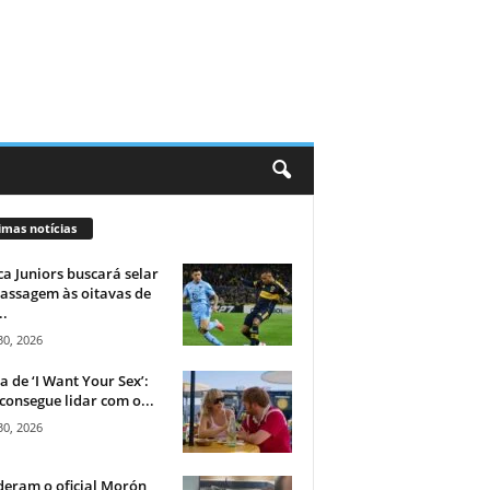
imas notícias
a Juniors buscará selar
assagem às oitavas de
..
30, 2026
ca de ‘I Want Your Sex’:
consegue lidar com o...
30, 2026
eram o oficial Morón