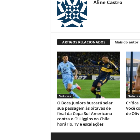
Aline Castro
ARTIGOS RELACIONADOS
Mais do autor
Notícias
Notícias
O Boca Juniors buscará selar
Crítica
sua passagem às oitavas de
Você co
final da Copa Sul-Americana
de Oliv
contra o O’Higgins no Chile:
horário, TV e escalações