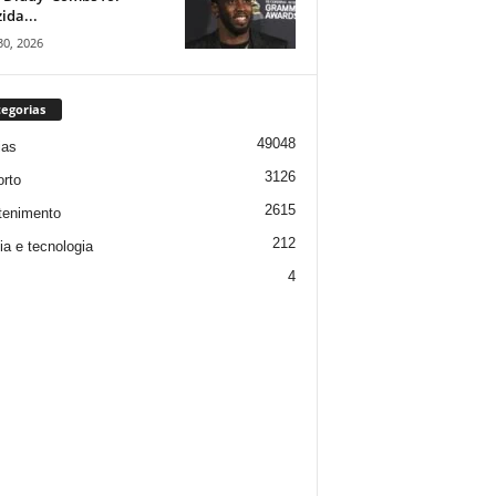
ida...
30, 2026
egorias
49048
ias
3126
rto
2615
tenimento
212
ia e tecnologia
4