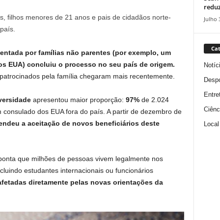
reduz
s, filhos menores de 21 anos e pais de cidadãos norte-
Julho 
país.
Cat
tentada por famílias não parentes
(por exemplo, um
os EUA) concluiu o processo no seu país de origem.
Notíc
 patrocinados pela família chegaram mais recentemente.
Despo
Entre
iversidade
apresentou maior proporção:
97%
de 2.024
Ciênc
 consulado dos EUA fora do país. A partir de dezembro de
ndeu a aceitação de novos beneficiários deste
Local
ponta que milhões de pessoas vivem legalmente nos
cluindo estudantes internacionais ou funcionários
afetadas diretamente pelas novas orientações da