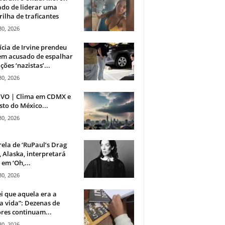
do de liderar uma
ilha de traficantes
30, 2026
ícia de Irvine prendeu
m acusado de espalhar
ções ‘nazistas’...
30, 2026
IVO | Clima em CDMX e
sto do México...
30, 2026
rela de ‘RuPaul’s Drag
, Alaska, interpretará
em ‘Oh,...
30, 2026
i que aquela era a
 vida”: Dezenas de
res continuam...
30, 2026