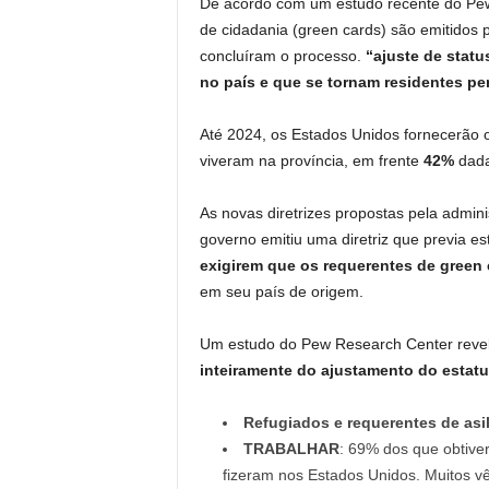
De acordo com um estudo recente do Pew
de cidadania (green cards) são emitidos 
concluíram o processo.
“ajuste de statu
no país e que se tornam residentes pe
Até 2024, os Estados Unidos fornecerão 
viveram na província, em frente
42%
dada
As novas diretrizes propostas pela admi
governo emitiu uma diretriz que previa e
exigirem que os requerentes de green 
em seu país de origem.
Um estudo do Pew Research Center reve
inteiramente do ajustamento do estatu
Refugiados e requerentes de asi
TRABALHAR
: 69% dos que obtiv
fizeram nos Estados Unidos. Muitos v