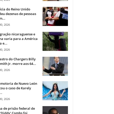
ícia do Reino Unido
deu dezenas de pessoas
m...
30, 2026
gração nicaraguense e
na varia para a América
a e...
30, 2026
astro do Chargers Billy
mith Jr. morre aos 64...
30, 2026
omotoria de Nuevo León
cou o caso de Karely
..
30, 2026
a de prisão federal de
‘Diddy’ Combs foi