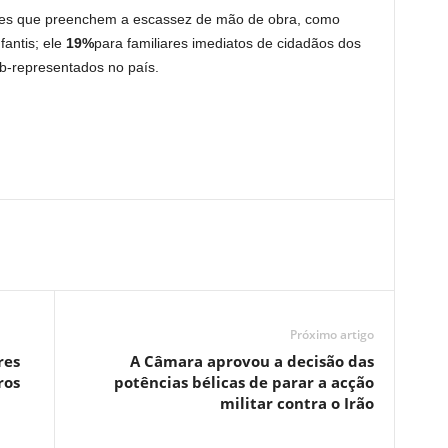
les que preenchem a escassez de mão de obra, como
fantis; ele
19%
para familiares imediatos de cidadãos dos
b-representados no país.
Próximo artigo
res
A Câmara aprovou a decisão das
ros
potências bélicas de parar a acção
militar contra o Irão