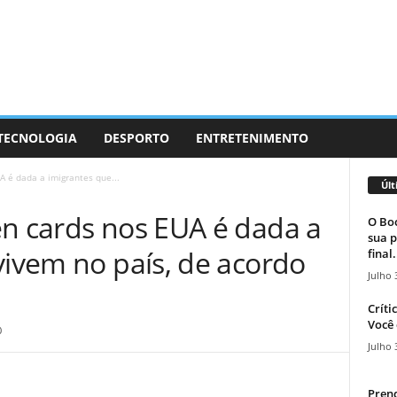
 TECNOLOGIA
DESPORTO
ENTRETENIMENTO
A é dada a imigrantes que...
Últ
en cards nos EUA é dada a
O Boc
sua p
vivem no país, de acordo
final.
Julho 
Críti
Você 
0
Julho 
Prend