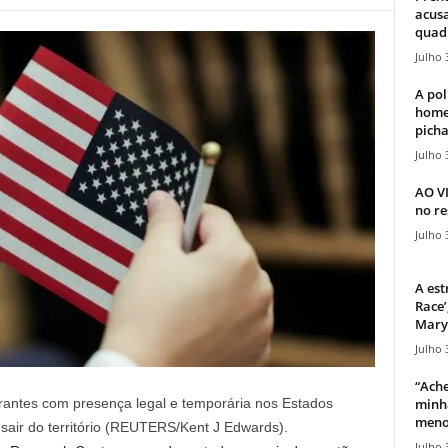
acusa
quadr
Julho 
A pol
home
picha
Julho 
AO V
no re
Julho 
A est
Race’
Mary 
Julho 
“Ache
minha
igrantes com presença legal e temporária nos Estados
meno
sair do território (REUTERS/Kent J Edwards).
Julho 