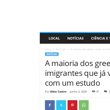
D
i
s
t
r
a
R
LOCAL
NOTÍCIAS
CIÊNCIA E
i
n
Início
Notícias
A maioria dos green cards nos EU
d
NOTÍCIAS
o
A maioria dos gre
imigrantes que já 
com um estudo
Por
Aline Castro
-
Junho 3, 2026
41