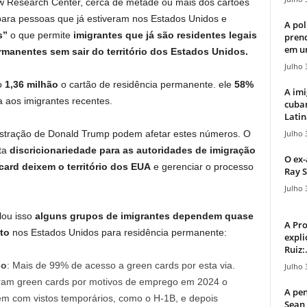
 Research Center, cerca de metade ou mais dos cartões
para pessoas que já estiveram nos Estados Unidos e
A pol
s”
o que permite
imigrantes que já são residentes legais
pren
em u
rmanentes sem sair do território dos Estados Unidos.
Julho 
o
1,36 milhão
o cartão de residência permanente. ele
58%
A imi
 aos imigrantes recentes.
cuba
Latin
Julho 
nistração de Donald Trump podem afetar estes números. O
sta
discricionariedade para as autoridades de imigração
O ex-
card deixem o território dos EUA
e gerenciar o processo
Ray S
Julho 
lou isso
alguns grupos de imigrantes dependem quase
A Pr
to
nos Estados Unidos para residência permanente:
expli
Ruiz:.
lo
: Mais de 99% de acesso a green cards por esta via.
Julho 
eram green cards por motivos de emprego em 2024 o
A pen
êm com vistos temporários, como o H-1B, e depois
Sean 