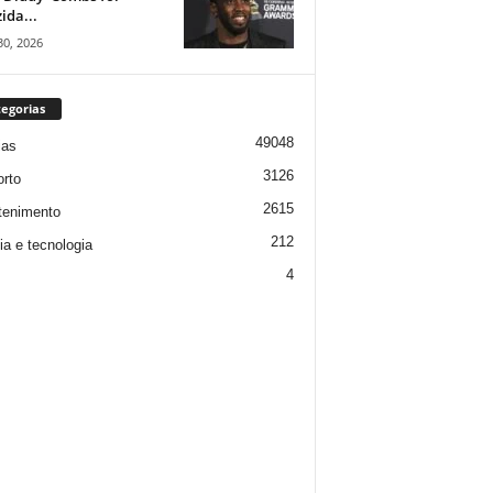
ida...
30, 2026
egorias
49048
ias
3126
rto
2615
tenimento
212
ia e tecnologia
4