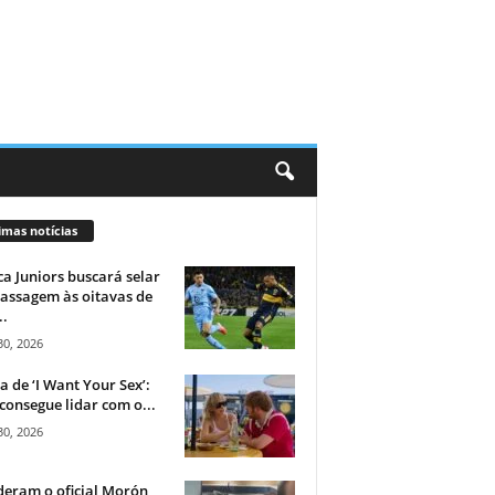
imas notícias
a Juniors buscará selar
assagem às oitavas de
..
30, 2026
ca de ‘I Want Your Sex’:
consegue lidar com o...
30, 2026
eram o oficial Morón