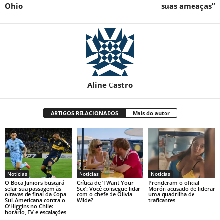
Ohio
suas ameaças”
Aline Castro
ARTIGOS RELACIONADOS
Mais do autor
Notícias
Notícias
Notícias
O Boca Juniors buscará
Crítica de ‘I Want Your
Prenderam o oficial
selar sua passagem às
Sex’: Você consegue lidar
Morón acusado de liderar
oitavas de final da Copa
com o chefe de Olivia
uma quadrilha de
Sul-Americana contra o
Wilde?
traficantes
O’Higgins no Chile:
horário, TV e escalações