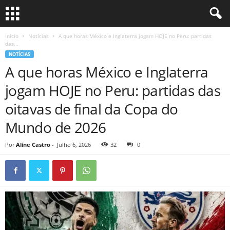
Início
Notícias
A que horas México e Inglaterra jogam HOJE no Peru: partidas
das...
NOTÍCIAS
A que horas México e Inglaterra
jogam HOJE no Peru: partidas das
oitavas de final da Copa do
Mundo de 2026
Por
Aline Castro
-
Julho 6, 2026
32
0