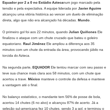
Equador por 2 a 0 no Estádio Azteca
num jogo marcado pela
tensão e pela expectativa. A equipe liderada por
Javier Aguirre
alcançou uma vitória histórica ao vencer um duelo de eliminação
direta, algo que não era alcançado há décadas.
Mundo
.
O primeiro gol foi aos 22 minutos, quando
Julian Quiñones
Ele
finalizou o ataque com um chute cruzado que bateu o goleiro
equatoriano.
Raul Jiménez
Ele ampliou a diferença aos 35
minutos com um chute da entrada da área, provocando júbilo na
torcida do Azteca.
Na segunda parte,
EQUADOR
Ele tentou marcar com seu passo e
teve sua chance mais clara aos 58 minutos, com um chute que
acertou a trave.
México
manteve o controle da defesa e manteve
a vantagem até o final.
No balanço estatístico, o mandante tem 56% de posse de bola,
acertou 14 chutes (6 no alvo) e alcançou 87% de acerto. Já a
seleção sul-americana fez 10 chutes, sendo 3 a gol, e terminou o