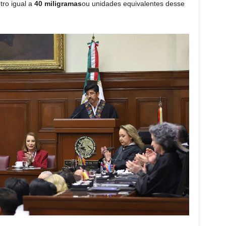
tro igual a
40 miligramas
ou unidades equivalentes desse