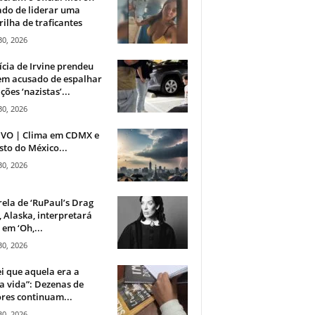
do de liderar uma
ilha de traficantes
30, 2026
ícia de Irvine prendeu
m acusado de espalhar
ções ‘nazistas’...
30, 2026
IVO | Clima em CDMX e
sto do México...
30, 2026
rela de ‘RuPaul’s Drag
, Alaska, interpretará
em ‘Oh,...
30, 2026
i que aquela era a
 vida”: Dezenas de
res continuam...
30, 2026