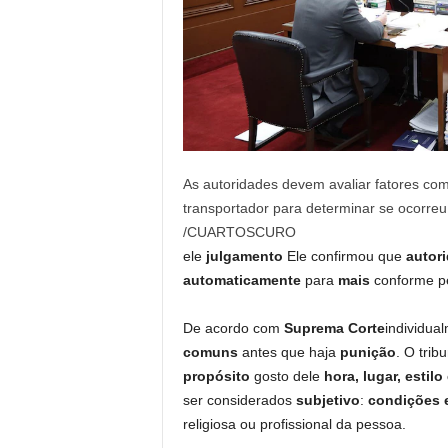
As autoridades devem avaliar fatores com
transportador para determinar se ocorr
/CUARTOSCURO
ele
julgamento
Ele confirmou que
autor
automaticamente
para
mais
conforme pe
De acordo com
Suprema Corte
individua
comuns
antes que haja
punição
. O trib
propósito
gosto dele
hora, lugar, estil
ser considerados
subjetivo
:
condições 
religiosa ou profissional da pessoa.