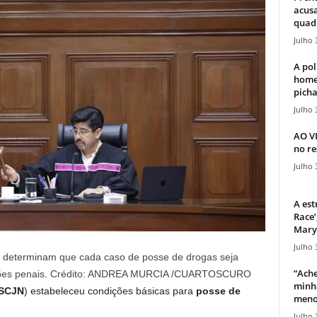
acusa
quadr
Julho 
A pol
home
picha
Julho 
AO V
no re
Julho 
A est
Race’
Mary 
Julho 
 determinam que cada caso de posse de drogas seja
“Ache
nções penais. Crédito: ANDREA MURCIA /CUARTOSCURO
minha
SCJN
) estabeleceu condições básicas para
posse de
meno
Julho 