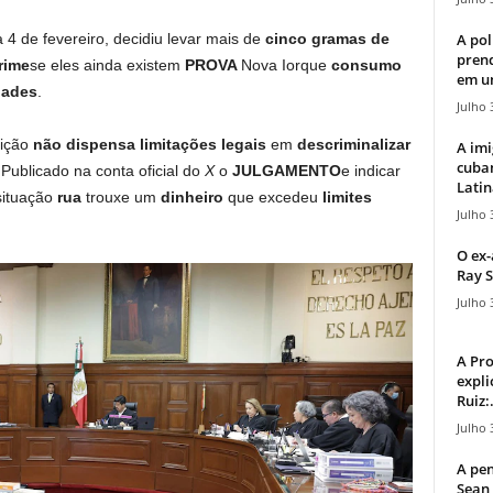
A pol
a 4 de fevereiro, decidiu levar mais de
cinco gramas de
pren
rime
se eles ainda existem
PROVA
Nova Iorque
consumo
em u
dades
.
Julho 
dição
não dispensa limitações legais
em
descriminalizar
A imi
cuba
 Publicado na conta oficial do
X
o
JULGAMENTO
e indicar
Latin
ituação
rua
trouxe um
dinheiro
que excedeu
limites
Julho 
O ex-
Ray S
Julho 
A Pr
expli
Ruiz:.
Julho 
A pen
Sean 