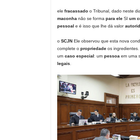
ele
fracassado
o Tribunal, dado neste di
maconha
não se forma
para ele
SI
um c
pessoal
e é isso que lhe dá valor
autori
o
SCJN
Ele observou que esta nova con
complete o
propriedade
os ingredientes.
um
caso especial
: um
pessoa
em uma s
legais
.