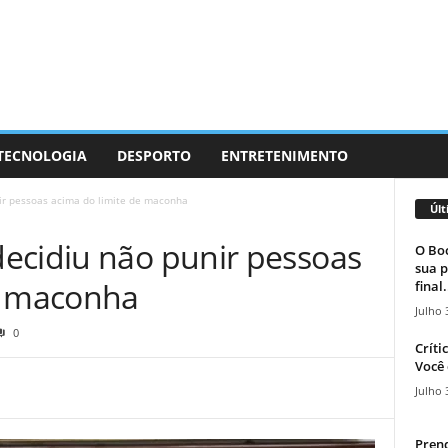
 TECNOLOGIA
DESPORTO
ENTRETENIMENTO
ir pessoas acima do limite de maconha
Últ
ecidiu não punir pessoas
O Boc
sua p
e maconha
final.
Julho 
0
Críti
Você 
Julho 
Prend