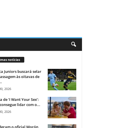
imas notícias
a Juniors buscará selar
assagem às oitavas de
..
30, 2026
ca de ‘I Want Your Sex’:
consegue lidar com o...
30, 2026
eram o oficial Morón