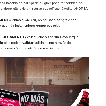
ça nascida de barriga de aluguer pode ter certidão de
, embora não existam regras específicas. Crédito: ANDREA
IMENTO
então o
CRIANÇAS
causado por
gravidez
 que não haja nenhum
regras
especial.
o
JULGAMENTO
explicou que o
acordo
Nova Iorque
rio
eles podem
validar
judicialmente através de
ite a emissão da certidão de nascimento.