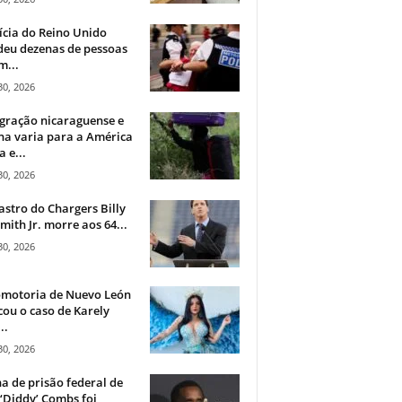
ícia do Reino Unido
deu dezenas de pessoas
m...
30, 2026
gração nicaraguense e
na varia para a América
a e...
30, 2026
astro do Chargers Billy
mith Jr. morre aos 64...
30, 2026
omotoria de Nuevo León
cou o caso de Karely
..
30, 2026
a de prisão federal de
‘Diddy’ Combs foi