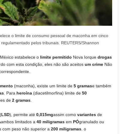
belece o limite de consumo pessoal de maconha em cinco
te regulamentado pelos tribunais. REUTERS/Shannon
 México estabelece o
limite permitido
Nova Iorque
drogas
rdo com esta condição, eles não são aceitos
um crime
Não
 correspondente.
amento
(maconha), existe um limite de
5 gramas
e também
as
. Para
heroína
(diacetilmorfina) limite de
50
ões de
2 gramas
.
(
LSD
), permite até
0,015mg
assim como
variantes
de
A
ambos limitados a
40 miligramas
em
PÓ
granulado ou
s com peso não superior a
200 miligramas
. o