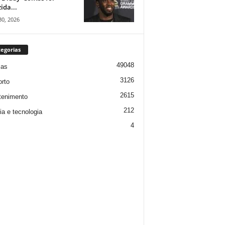
ida...
30, 2026
egorias
49048
ias
3126
rto
2615
tenimento
212
ia e tecnologia
4