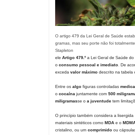
O artigo 479 da Lei Geral de Saúde esta
gramas, mas seu porte não foi totalmen
Stapleton
ele
Artigo 479.º
a Lei Geral de Saúde do
o
consumo pessoal e imediato
. De aco
exceda
valor máximo
descrito na tabela
Entre os
algo
figuras controladas
medic
o
cocaína
juntamente com
500 miligram
miligramas
se o
a juventude
tem limitaç
O princípio também considera a lisergida 
materiais sintéticos como
MDA
e o
MDM
cristalino, ou um
comprimido
ou cápsula