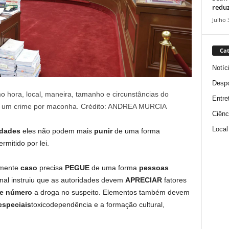
reduz
Julho 
Cat
Notíc
Despo
o hora, local, maneira, tamanho e circunstâncias do
Entre
eu um crime por maconha. Crédito: ANDREA MURCIA
Ciênc
Local
idades
eles não podem mais
punir
de uma forma
rmitido por lei.
lmente
caso
precisa
PEGUE
de uma forma
pessoas
unal instruiu que as autoridades devem
APRECIAR
fatores
o e número
a droga no suspeito. Elementos também devem
especiais
toxicodependência e a formação cultural,