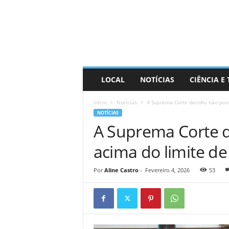
D
i
s
t
r
a
R
LOCAL
NOTÍCIAS
CIÊNCIA E
i
n
Início
Notícias
A Suprema Corte decidiu não pun
d
NOTÍCIAS
o
A Suprema Corte d
acima do limite d
Por
Aline Castro
-
Fevereiro 4, 2026
53