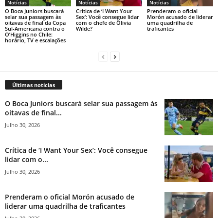
Notícias
Notícias
Notícias
O Boca Juniors buscará
Crítica de ‘I Want Your
Prenderam o oficial
selar sua passagem às
Sex’: Você consegue lidar
Morón acusado de liderar
oitavas de final da Copa
com o chefe de Olivia
uma quadrilha de
Sul-Americana contra o
Wilde?
traficantes
O’Higgins no Chile:
horário, TV e escalações
Últimas notícias
O Boca Juniors buscará selar sua passagem às
oitavas de final...
Julho 30, 2026
Crítica de ‘I Want Your Sex’: Você consegue
lidar com o...
Julho 30, 2026
Prenderam o oficial Morón acusado de
liderar uma quadrilha de traficantes