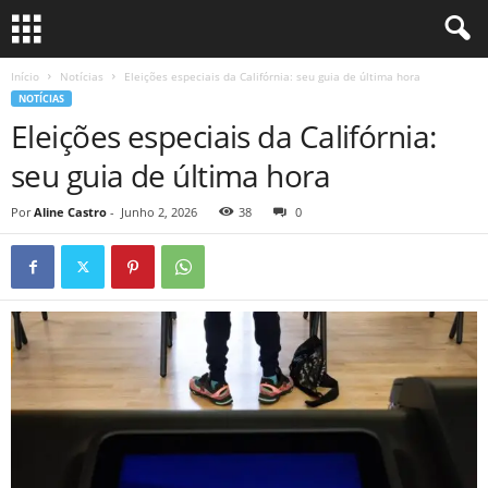
Início
Notícias
Eleições especiais da Califórnia: seu guia de última hora
NOTÍCIAS
Eleições especiais da Califórnia:
seu guia de última hora
Por
Aline Castro
-
Junho 2, 2026
38
0