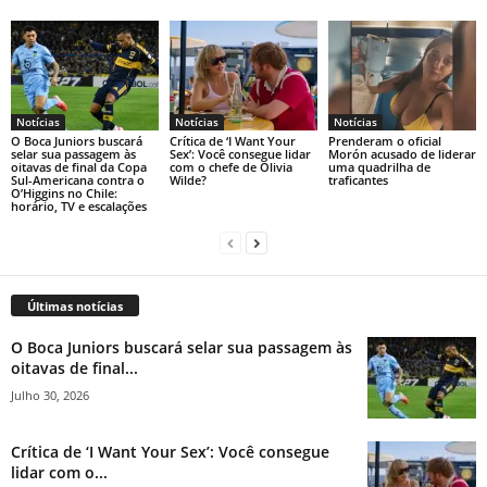
Notícias
Notícias
Notícias
O Boca Juniors buscará
Crítica de ‘I Want Your
Prenderam o oficial
selar sua passagem às
Sex’: Você consegue lidar
Morón acusado de liderar
oitavas de final da Copa
com o chefe de Olivia
uma quadrilha de
Sul-Americana contra o
Wilde?
traficantes
O’Higgins no Chile:
horário, TV e escalações
Últimas notícias
O Boca Juniors buscará selar sua passagem às
oitavas de final...
Julho 30, 2026
Crítica de ‘I Want Your Sex’: Você consegue
lidar com o...