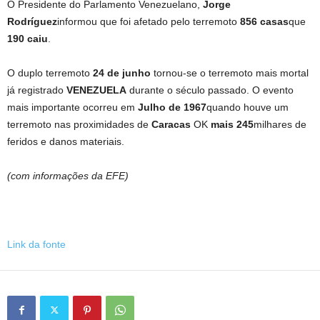
O Presidente do Parlamento Venezuelano,
Jorge
Rodríguez
informou que foi afetado pelo terremoto
856 casas
que
190 caiu
.
O duplo terremoto
24 de junho
tornou-se o terremoto mais mortal
já registrado
VENEZUELA
durante o século passado. O evento
mais importante ocorreu em
Julho de 1967
quando houve um
terremoto nas proximidades de
Caracas
OK
mais 245
milhares de
feridos e danos materiais.
(com informações da EFE)
Link da fonte