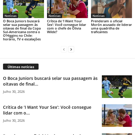
Notícias
Notícias
Notícias
O Boca Juniors buscará
Crítica de ‘I Want Your
Prenderam o oficial
selar sua passagem às
Sex’: Você consegue lidar
Morón acusado de liderar
oitavas de final da Copa
com o chefe de Olivia
uma quadrilha de
Sul-Americana contra o
Wilde?
traficantes
O’Higgins no Chile:
horário, TV e escalações
Últimas notícias
O Boca Juniors buscará selar sua passagem às
oitavas de final...
Julho 30, 2026
Crítica de ‘I Want Your Sex’: Você consegue
lidar com o...
Julho 30, 2026