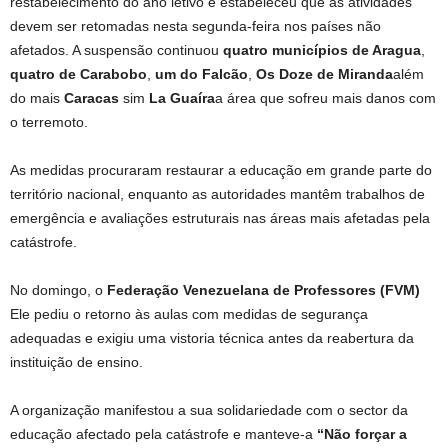
restabelecimento do ano letivo e estabeleceu que as atividades
devem ser retomadas nesta segunda-feira nos países não
afetados. A suspensão continuou
quatro municípios de Aragua
,
quatro de Carabobo
,
um do Falcão
,
Os Doze de Miranda
além
do mais
Caracas
sim
La Guaíra
a área que sofreu mais danos com
o terremoto.
As medidas procuraram restaurar a educação em grande parte do
território nacional, enquanto as autoridades mantêm trabalhos de
emergência e avaliações estruturais nas áreas mais afetadas pela
catástrofe.
No domingo, o
Federação Venezuelana de Professores (FVM)
Ele pediu o retorno às aulas com medidas de segurança
adequadas e exigiu uma vistoria técnica antes da reabertura da
instituição de ensino.
A organização manifestou a sua solidariedade com o sector da
educação afectado pela catástrofe e manteve-a
“Não forçar a