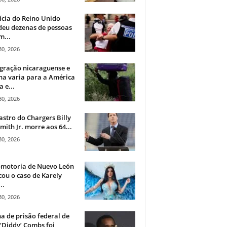
ícia do Reino Unido
deu dezenas de pessoas
m...
30, 2026
gração nicaraguense e
na varia para a América
a e...
30, 2026
astro do Chargers Billy
mith Jr. morre aos 64...
30, 2026
omotoria de Nuevo León
cou o caso de Karely
..
30, 2026
a de prisão federal de
‘Diddy’ Combs foi