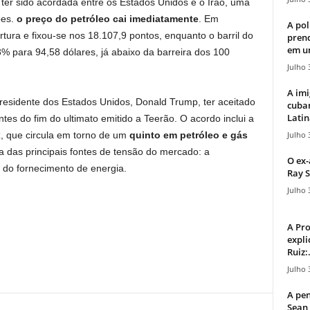
er sido acordada entre os Estados Unidos e o Irão, uma
ões.
o preço do petróleo cai imediatamente
. Em
A pol
ura e fixou-se nos 18.107,9 pontos, enquanto o barril do
pren
em u
3% para 94,58 dólares, já abaixo da barreira dos 100
Julho 
A imi
residente dos Estados Unidos, Donald Trump, ter aceitado
cuba
Latin
es do fim do ultimato emitido a Teerão. O acordo inclui a
Julho 
z, que circula em torno de um
quinto em petróleo e gás
 das principais fontes de tensão do mercado: a
O ex-
 do fornecimento de energia.
Ray S
Julho 
A Pr
expli
Ruiz:.
Julho 
A pen
Sean 