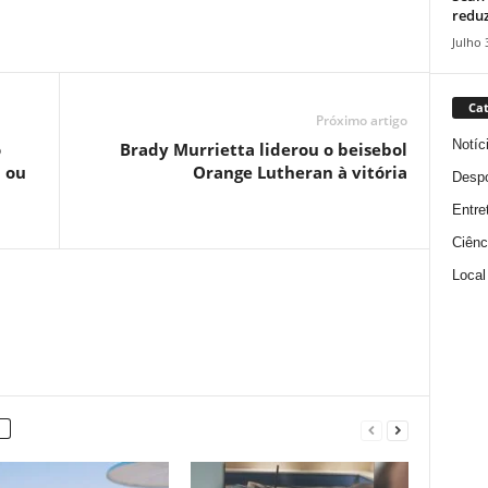
reduz
Julho 
Cat
Próximo artigo
Notíc
o
Brady Murrietta liderou o beisebol
 ou
Orange Lutheran à vitória
Despo
Entre
Ciênc
Local