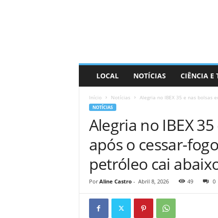
D
i
s
t
r
a
R
LOCAL
NOTÍCIAS
CIÊNCIA E
i
n
Início
Notícias
Alegria no IBEX 35 e nas bolsas e
d
NOTÍCIAS
o
Alegria no IBEX 35
após o cessar-fogo
petróleo cai abaix
Por
Aline Castro
-
Abril 8, 2026
49
0