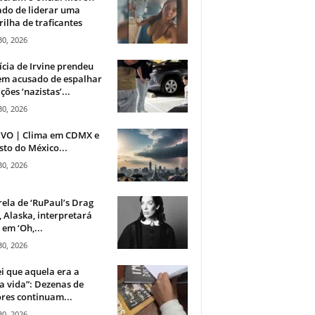
do de liderar uma
ilha de traficantes
30, 2026
ícia de Irvine prendeu
m acusado de espalhar
ções ‘nazistas’...
30, 2026
IVO | Clima em CDMX e
sto do México...
30, 2026
rela de ‘RuPaul’s Drag
, Alaska, interpretará
em ‘Oh,...
30, 2026
i que aquela era a
 vida”: Dezenas de
res continuam...
30, 2026