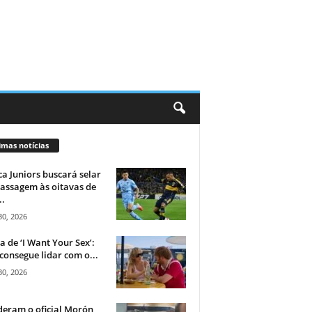
imas notícias
a Juniors buscará selar
assagem às oitavas de
..
30, 2026
ca de ‘I Want Your Sex’:
consegue lidar com o...
30, 2026
eram o oficial Morón