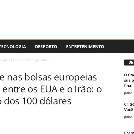
 TECNOLOGIA
DESPORTO
ENTRETENIMENTO
uropeias após o cessar-fogo entre...
Últ
 e nas bolsas europeias
O Boc
sua p
 entre os EUA e o Irão: o
final.
Julho 
o dos 100 dólares
Críti
Você 
Julho 
Prend