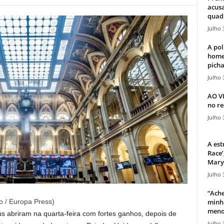
acusa
quadr
Julho 
A pol
home
picha
Julho 
AO V
no re
Julho 
A est
Race’
Mary 
Julho 
“Ache
minha
o / Europa Press)
meno
s abriram na quarta-feira com fortes ganhos, depois de
Julho 