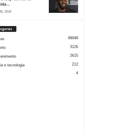
ida...
30, 2026
egorias
49048
ias
3126
rto
2615
tenimento
212
ia e tecnologia
4