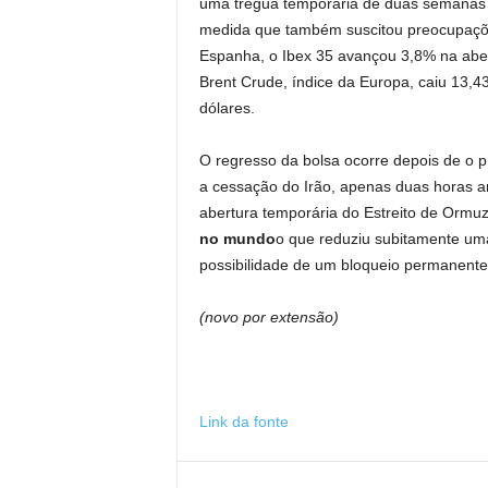
uma trégua temporária de duas semanas t
medida que também suscitou preocupaç
Espanha, o Ibex 35 avançou 3,8% na abert
Brent Crude, índice da Europa, caiu 13,4
dólares.
O regresso da bolsa ocorre depois de o p
a cessação do Irão, apenas duas horas ant
abertura temporária do Estreito de Ormu
no mundo
o que reduziu subitamente uma
possibilidade de um bloqueio permanente
(novo por extensão)
Link da fonte