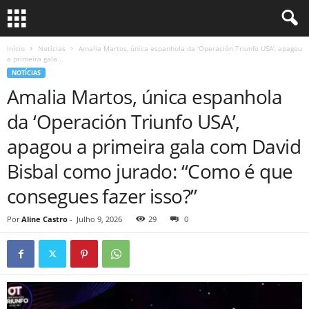
Início
Notícias
Amalia Martos, única espanhola da ‘Operación Triunfo USA’, apagou
a primeira gala...
NOTÍCIAS
Amalia Martos, única espanhola
da ‘Operación Triunfo USA’,
apagou a primeira gala com David
Bisbal como jurado: “Como é que
consegues fazer isso?”
Por
Aline Castro
-
Julho 9, 2026
29
0