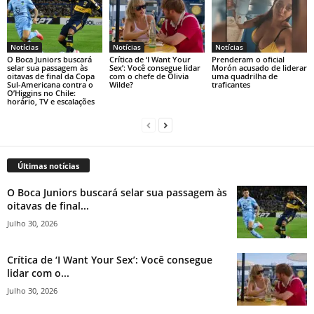
Notícias
Notícias
Notícias
O Boca Juniors buscará
Crítica de ‘I Want Your
Prenderam o oficial
selar sua passagem às
Sex’: Você consegue lidar
Morón acusado de liderar
oitavas de final da Copa
com o chefe de Olivia
uma quadrilha de
Sul-Americana contra o
Wilde?
traficantes
O’Higgins no Chile:
horário, TV e escalações
Últimas notícias
O Boca Juniors buscará selar sua passagem às
oitavas de final...
Julho 30, 2026
Crítica de ‘I Want Your Sex’: Você consegue
lidar com o...
Julho 30, 2026