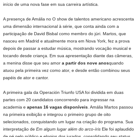
início de uma nova fase em sua carreira artística.
A presença de Amália no
O show de talentos americano acrescenta
uma dimensão internacional à série, que conta ainda com a
participação de David Bisbal como membro do júri. Martos, que
nasceu em Madrid e atualmente mora em Nova York, fez a prova
depois de passar a estudar música, mostrando vocação musical e
tocando desde criança. Em sua apresentação diante das câmeras,
a menina disse que seu amor
a partir dos nove anos
quando
atuou pela primeira vez como ator, e desde então combinou seus
papéis de ator e cantor.
A primeira gala da Operación Triunfo USA foi dividida em duas
partes com 20 candidatos concorrendo para ingressar na
academia e
apenas 16 vagas disponíveis
. Amália Martos passou
na primeira exibição e integrou o primeiro grupo de oito
selecionados, conquistando um lugar na criação do programa. Sua
interpretação de
Em algum lugar além do arco-íris
Ele foi aplaudido
de pé pelo público e elogios dos jurados, consolidando seu status