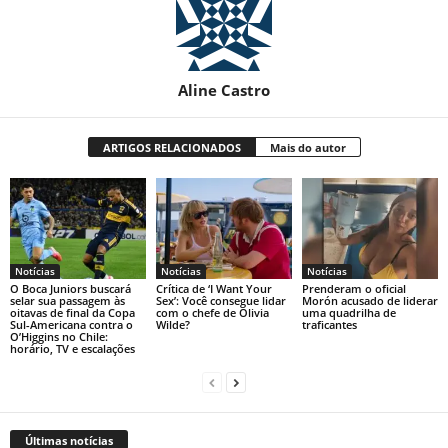
Aline Castro
ARTIGOS RELACIONADOS
Mais do autor
Notícias
Notícias
Notícias
O Boca Juniors buscará
Crítica de ‘I Want Your
Prenderam o oficial
selar sua passagem às
Sex’: Você consegue lidar
Morón acusado de liderar
oitavas de final da Copa
com o chefe de Olivia
uma quadrilha de
Sul-Americana contra o
Wilde?
traficantes
O’Higgins no Chile:
horário, TV e escalações
Últimas notícias