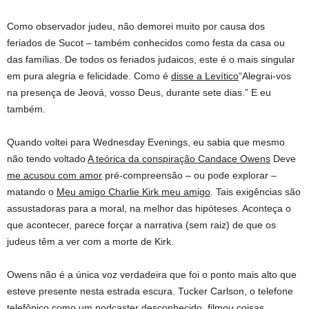
Como observador judeu, não demorei muito por causa dos
feriados de Sucot – também conhecidos como festa da casa ou
das famílias. De todos os feriados judaicos, este é o mais singular
em pura alegria e felicidade. Como é
disse a Levítico
“Alegrai-vos
na presença de Jeová, vosso Deus, durante sete dias.” E eu
também.
Quando voltei para Wednesday Evenings, eu sabia que mesmo
não tendo voltado
A teórica da conspiração Candace Owens
Deve
me acusou com amor
pré-compreensão – ou pode explorar –
matando o
Meu amigo Charlie Kirk meu amigo
. Tais exigências são
assustadoras para a moral, na melhor das hipóteses. Aconteça o
que acontecer, parece forçar a narrativa (sem raiz) de que os
judeus têm a ver com a morte de Kirk.
Owens não é a única voz verdadeira que foi o ponto mais alto que
esteve presente nesta estrada escura. Tucker Carlson, o telefone
telefônico como um podcaster desconhecido, filmou coisas