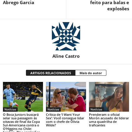
Abrego Garcia
feito para balas e
explosões
Aline Castro
ARTIGOS RELACIONADOS
Mais do autor
Notícias
Notícias
Notícias
O Boca Juniors buscará
Crítica de ‘I Want Your
Prenderam o oficial
selar sua passagem às
Sex’: Você consegue lidar
Morón acusado de liderar
oitavas de final da Copa
com o chefe de Olivia
uma quadrilha de
Sul-Americana contra o
Wilde?
traficantes
O’Higgins no Chile: