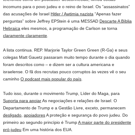
incomuns para o povo judeu e o reino de Israel. Os “assassinatos”
das acusações de Israel
Hitler / Awtimia nazista
“Apenas fazer
perguntas” sobre Jeffrey EPStein é uma MESSAD
Descarte A Bíblia
Hebraica
eles mesmos, a programação de Carlson se torna
claramente claramente
.
A lista continua. REP. Marjorie Taylor Green Green (R-Ga) e seus
colegas Matt Gauetz passaram muito tempo durante o dia quando
foram descritos como – e dizem ser a cultura americana e
israelense. O fã dos recrutas pouco corruptos às vezes vê o seu
caminho
O podcast mais popular do país
.
Tudo isso, durante o movimento Trump, Líder do Maga, para
Suporta para apoiar
As negociações e relações de Israel. O
Departamento de Trump e a Gestão Livre, exceto, permanecem
desligado,
apoiadores
A proteção e segurança do povo judeu. Do
primeiro ao segundo princípio é Trump
A maior parte do presidente
pró-judeu
Em uma história dos EUA.