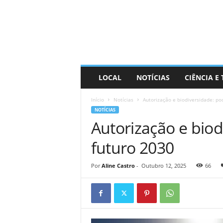
D
i
s
t
r
a
R
LOCAL
NOTÍCIAS
CIÊNCIA E
i
n
Início
Notícias
Autorização e biodiversidade: po
d
NOTÍCIAS
o
Autorização e bio
futuro 2030
Por
Aline Castro
-
Outubro 12, 2025
66