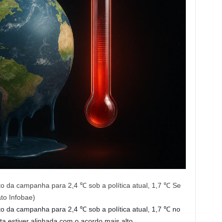
o da campanha para 2,4 ℃ sob a política atual, 1,7 ℃ Se
ato Infobae)
o da campanha para 2,4 ℃ sob a política atual, 1,7 ℃ no
a estiver alinhada com o acordo mais alto.