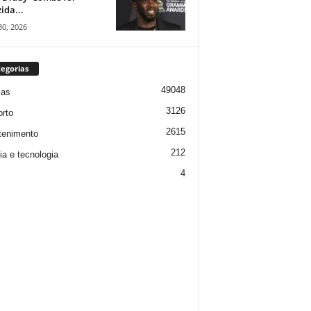
ida...
30, 2026
egorias
49048
ias
3126
rto
2615
tenimento
212
ia e tecnologia
4