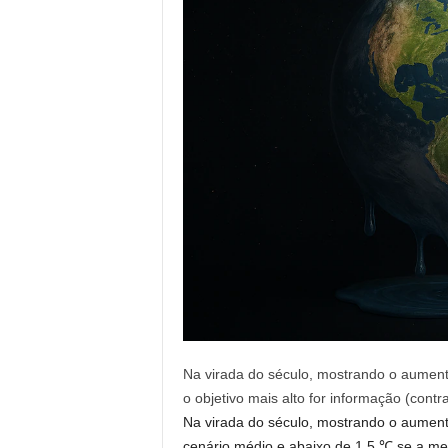
Na virada do século, mostrando o aument
o objetivo mais alto for informação (contr
Na virada do século, mostrando o aument
cenário médio e abaixo de 1,5 ℃ se a met