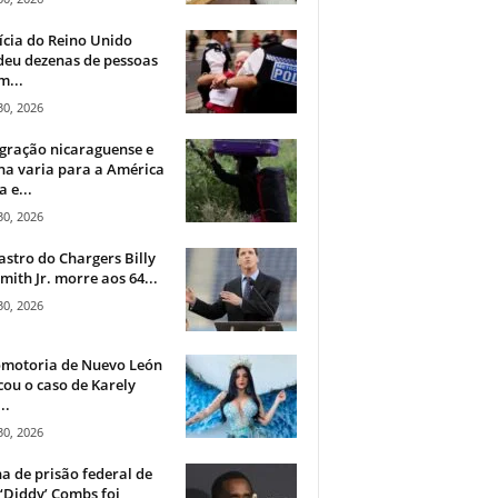
ícia do Reino Unido
deu dezenas de pessoas
m...
30, 2026
gração nicaraguense e
na varia para a América
a e...
30, 2026
astro do Chargers Billy
mith Jr. morre aos 64...
30, 2026
omotoria de Nuevo León
cou o caso de Karely
..
30, 2026
a de prisão federal de
‘Diddy’ Combs foi