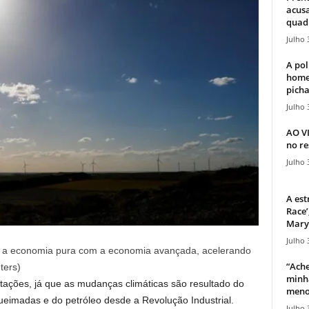
acusa
quadr
Julho 
A pol
home
picha
Julho 
AO V
no re
Julho 
A est
Race’
Mary 
Julho 
m a economia pura com a economia avançada, acelerando
“Ache
ters)
minha
tações, já que as mudanças climáticas são resultado do
meno
eimadas e do petróleo desde a Revolução Industrial.
Julho 