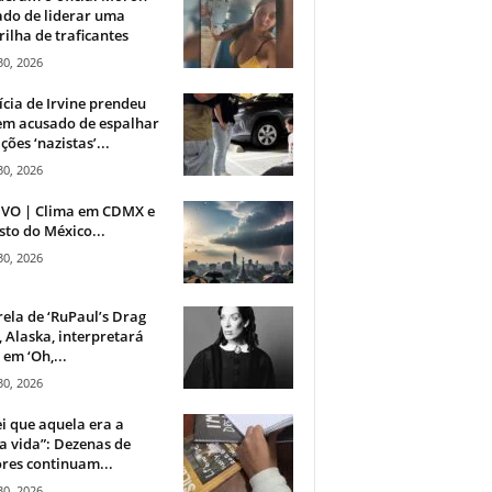
do de liderar uma
ilha de traficantes
30, 2026
ícia de Irvine prendeu
m acusado de espalhar
ções ‘nazistas’...
30, 2026
IVO | Clima em CDMX e
sto do México...
30, 2026
rela de ‘RuPaul’s Drag
, Alaska, interpretará
em ‘Oh,...
30, 2026
i que aquela era a
 vida”: Dezenas de
res continuam...
30, 2026