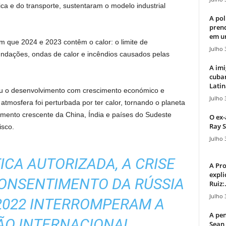
ca e do transporte, sustentaram o modelo industrial
A pol
pren
em u
m que 2024 e 2023 contêm o calor: o limite de
Julho 
ndações, ondas de calor e incêndios causados ​​pelas
A imi
cuba
Latin
u o desenvolvimento com crescimento económico e
Julho 
atmosfera foi perturbada por ter calor, tornando o planeta
umento crescente da China, Índia e países do Sudeste
O ex-
Ray S
isco.
Julho 
ICA AUTORIZADA, A CRISE
A Pr
expli
CONSENTIMENTO DA RÚSSIA
Ruiz:.
Julho 
2022 INTERROMPERAM A
A pen
O INTERNACIONAL.
Sean 