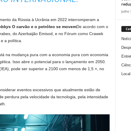
reduz
Julho 
timento da Rússia à Ucrânia em 2022 interromperam a
obbys
O carvão e o petróleo se movem
De acordo com o
Cat
Árabes, do Azerbaijão Emisod, e no Fórum como Crawek
Notíc
 a política.
Despo
a está na mudança pura com a economia pura com economia
Entre
gética. Isso abre o potencial para o lançamento em 2050.
Ciênc
IEA), pode ser superior a 2100 com menos de 1,5 ×, no
Local
onsiderar eventos excessivos que atualmente estão de
e perdura pela velocidade da tecnologia, pela intensidade
ath.