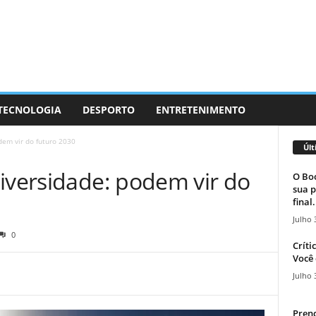
 TECNOLOGIA
DESPORTO
ENTRETENIMENTO
dem vir do futuro 2030
Últ
diversidade: podem vir do
O Boc
sua p
final.
Julho 
0
Críti
Você 
Julho 
Prend