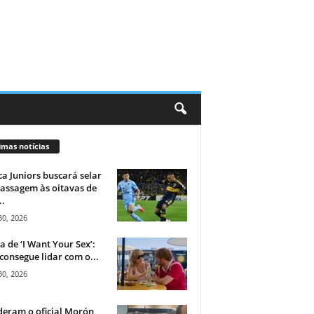
imas notícias
a Juniors buscará selar
assagem às oitavas de
..
30, 2026
ca de ‘I Want Your Sex’:
consegue lidar com o...
30, 2026
eram o oficial Morón