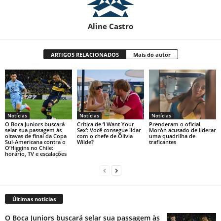
Aline Castro
ARTIGOS RELACIONADOS
Mais do autor
Notícias
Notícias
Notícias
O Boca Juniors buscará
Crítica de ‘I Want Your
Prenderam o oficial
selar sua passagem às
Sex’: Você consegue lidar
Morón acusado de liderar
oitavas de final da Copa
com o chefe de Olivia
uma quadrilha de
Sul-Americana contra o
Wilde?
traficantes
O’Higgins no Chile:
horário, TV e escalações
Últimas notícias
O Boca Juniors buscará selar sua passagem às