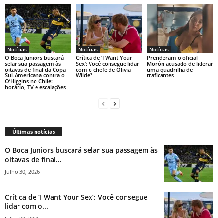
Notícias
Notícias
Notícias
O Boca Juniors buscará
Crítica de ‘I Want Your
Prenderam o oficial
selar sua passagem às
Sex’: Você consegue lidar
Morón acusado de liderar
oitavas de final da Copa
com o chefe de Olivia
uma quadrilha de
Sul-Americana contra o
Wilde?
traficantes
O’Higgins no Chile:
horário, TV e escalações
Últimas notícias
O Boca Juniors buscará selar sua passagem às
oitavas de final...
Julho 30, 2026
Crítica de ‘I Want Your Sex’: Você consegue
lidar com o...