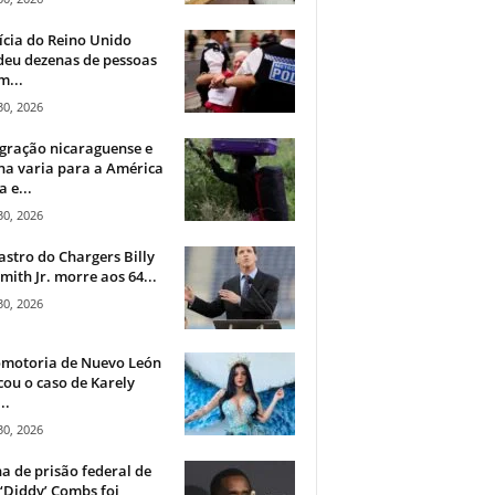
ícia do Reino Unido
deu dezenas de pessoas
m...
30, 2026
gração nicaraguense e
na varia para a América
a e...
30, 2026
astro do Chargers Billy
mith Jr. morre aos 64...
30, 2026
omotoria de Nuevo León
cou o caso de Karely
..
30, 2026
a de prisão federal de
‘Diddy’ Combs foi