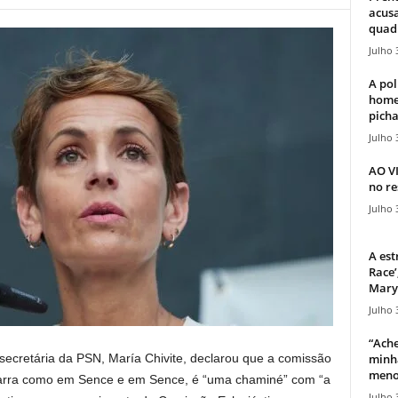
acusa
quadr
Julho 
A pol
home
picha
Julho 
AO V
no re
Julho 
A est
Race’
Mary 
Julho 
“Ache
minha
secretária da PSN, María Chivite, declarou que a comissão
meno
avarra como em Sence e em Sence, é “uma chaminé” com “a
Julho 