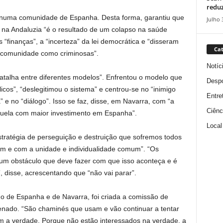
reduz
, numa comunidade de Espanha. Desta forma, garantiu que
Julho 
na Andaluzia “é o resultado de um colapso na saúde
“finanças”, a “incerteza” da lei democrática e “disseram
Cat
a comunidade como criminosas”.
Notíc
atalha entre diferentes modelos”. Enfrentou o modelo que
Despo
icos”, “deslegitimou o sistema” e centrou-se no “inimigo
Entre
” e no “diálogo”. Isso se faz, disse, em Navarra, com “a
Ciênc
aquela com maior investimento em Espanha”.
Local
estratégia de perseguição e destruição que sofremos todos
m e com a unidade e individualidade comum”. “Os
 um obstáculo que deve fazer com que isso aconteça e é
 disse, acrescentando que “não vai parar”.
o de Espanha e de Navarra, foi criada a comissão de
Senado. “São chaminés que usam e vão continuar a tentar
m a verdade. Porque não estão interessados ​​na verdade, a