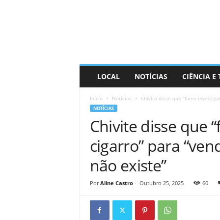
D
i
s
t
r
a
R
LOCAL
NOTÍCIAS
CIÊNCIA E
i
n
Início
Notícias
Chivite disse que “fumo investiga
d
NOTÍCIAS
o
Chivite disse que 
cigarro” para “ve
não existe”
Por
Aline Castro
-
Outubro 25, 2025
60