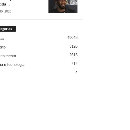
ida...
30, 2026
egorias
49048
ias
3126
rto
2615
tenimento
212
ia e tecnologia
4