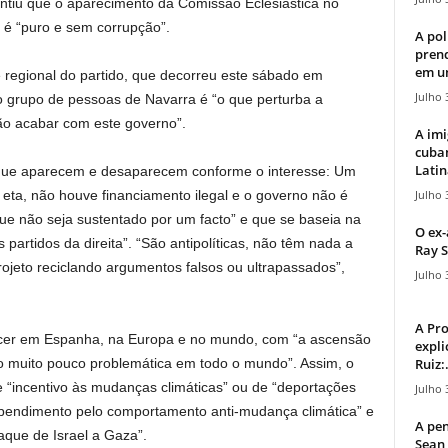
ntiu que o aparecimento da Comissão Eclesiástica no
a é “puro e sem corrupção”.
A pol
pren
em u
 regional do partido, que decorreu este sábado em
Julho 
 do grupo de pessoas de Navarra é “o que perturba a
ão acabar com este governo”.
A imi
cuba
Latin
s que aparecem e desaparecem conforme o interesse: Um
Julho 
 eta, não houve financiamento ilegal e o governo não é
que não seja sustentado por um facto” e que se baseia na
O ex-
s partidos da direita”. “São antipolíticas, não têm nada a
Ray S
rojeto reciclando argumentos falsos ou ultrapassados”,
Julho 
A Pr
tecer em Espanha, na Europa e no mundo, com “a ascensão
expli
Ruiz:.
ão muito pouco problemática em todo o mundo”. Assim, o
“incentivo às mudanças climáticas” ou de “deportações
Julho 
endimento pelo comportamento anti-mudança climática” e
A pen
aque de Israel a Gaza”.
Sean 