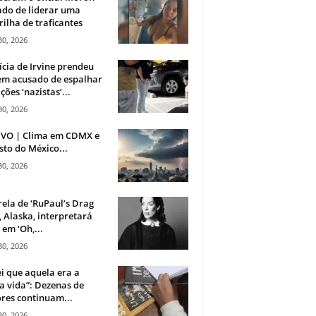
do de liderar uma
ilha de traficantes
30, 2026
ícia de Irvine prendeu
m acusado de espalhar
ções ‘nazistas’...
30, 2026
IVO | Clima em CDMX e
sto do México...
30, 2026
rela de ‘RuPaul’s Drag
, Alaska, interpretará
em ‘Oh,...
30, 2026
i que aquela era a
 vida”: Dezenas de
res continuam...
30, 2026