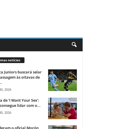
imas notícias
a Juniors buscará selar
assagem às oitavas de
..
30, 2026
ca de ‘I Want Your Sex’:
consegue lidar com o...
30, 2026
eram o oficial Morón