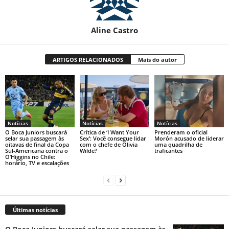
Aline Castro
ARTIGOS RELACIONADOS
Mais do autor
Notícias
Notícias
Notícias
O Boca Juniors buscará
Crítica de ‘I Want Your
Prenderam o oficial
selar sua passagem às
Sex’: Você consegue lidar
Morón acusado de liderar
oitavas de final da Copa
com o chefe de Olivia
uma quadrilha de
Sul-Americana contra o
Wilde?
traficantes
O’Higgins no Chile:
horário, TV e escalações
Últimas notícias