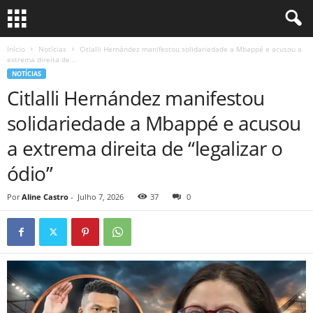
Início
Notícias
Citlalli Hernández manifestou solidariedade a Mbappé e acusou a
extrema direita de...
NOTÍCIAS
Citlalli Hernández manifestou
solidariedade a Mbappé e acusou
a extrema direita de “legalizar o
ódio”
Por
Aline Castro
-
Julho 7, 2026
37
0