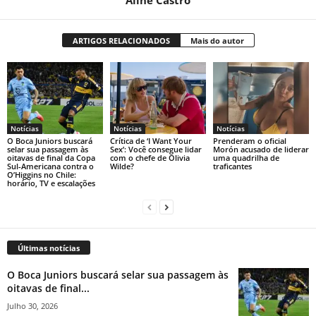
ARTIGOS RELACIONADOS
Mais do autor
Notícias
Notícias
Notícias
O Boca Juniors buscará
Crítica de ‘I Want Your
Prenderam o oficial
selar sua passagem às
Sex’: Você consegue lidar
Morón acusado de liderar
oitavas de final da Copa
com o chefe de Olivia
uma quadrilha de
Sul-Americana contra o
Wilde?
traficantes
O’Higgins no Chile:
horário, TV e escalações
Últimas notícias
O Boca Juniors buscará selar sua passagem às
oitavas de final...
Julho 30, 2026