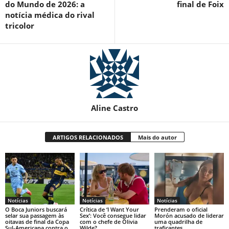
do Mundo de 2026: a
final de Foix
notícia médica do rival
tricolor
Aline Castro
ARTIGOS RELACIONADOS
Mais do autor
Notícias
Notícias
Notícias
O Boca Juniors buscará
Crítica de ‘I Want Your
Prenderam o oficial
selar sua passagem às
Sex’: Você consegue lidar
Morón acusado de liderar
oitavas de final da Copa
com o chefe de Olivia
uma quadrilha de
Sul-Americana contra o
Wilde?
traficantes