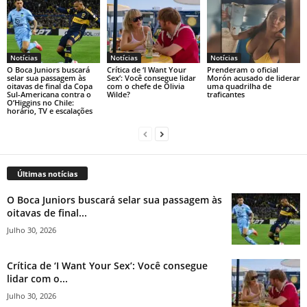
Notícias
Notícias
Notícias
O Boca Juniors buscará
Crítica de ‘I Want Your
Prenderam o oficial
selar sua passagem às
Sex’: Você consegue lidar
Morón acusado de liderar
oitavas de final da Copa
com o chefe de Olivia
uma quadrilha de
Sul-Americana contra o
Wilde?
traficantes
O’Higgins no Chile:
horário, TV e escalações
Últimas notícias
O Boca Juniors buscará selar sua passagem às
oitavas de final...
Julho 30, 2026
Crítica de ‘I Want Your Sex’: Você consegue
lidar com o...
Julho 30, 2026