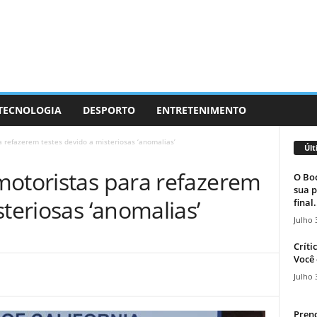
 TECNOLOGIA
DESPORTO
ENTRETENIMENTO
 refazerem testes devido a misteriosas ‘anomalias’
Últ
motoristas para refazerem
O Boc
sua p
steriosas ‘anomalias’
final.
Julho 
Críti
Você 
Julho 
Prend