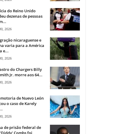
ícia do Reino Unido
deu dezenas de pessoas
m...
30, 2026
gração nicaraguense e
na varia para a América
a e...
30, 2026
astro do Chargers Billy
mith Jr. morre aos 64...
30, 2026
omotoria de Nuevo León
cou o caso de Karely
..
30, 2026
a de prisão federal de
‘Diddy’ Combs foi