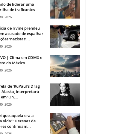
do de liderar uma
ilha de traficantes
30, 2026
ícia de Irvine prendeu
m acusado de espalhar
ções ‘nazistas’...
30, 2026
IVO | Clima em CDMX e
sto do México...
30, 2026
rela de ‘RuPaul’s Drag
, Alaska, interpretará
em ‘Oh,...
30, 2026
i que aquela era a
 vida”: Dezenas de
res continuam...
30, 2026