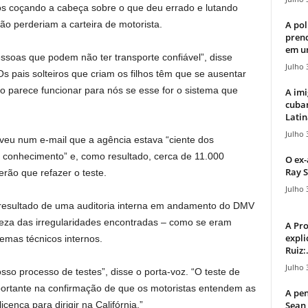
nos coçando a cabeça sobre o que deu errado e lutando
A pol
não perderiam a carteira de motorista.
pren
em u
soas que podem não ter transporte confiável”, disse
Julho 
 pais solteiros que criam os filhos têm que se ausentar
ão parece funcionar para nós se esse for o sistema que
A imi
cuba
Latin
Julho 
veu num e-mail que a agência estava “ciente dos
e conhecimento” e, como resultado, cerca de 11.000
O ex-
Ray S
rão que refazer o teste.
Julho 
 resultado de uma auditoria interna em andamento do DMV
eza das irregularidades encontradas – como se eram
A Pr
expli
emas técnicos internos.
Ruiz:.
Julho 
osso processo de testes”, disse o porta-voz. “O teste de
rtante na confirmação de que os motoristas entendem as
A pen
Sean 
cença para dirigir na Califórnia.”