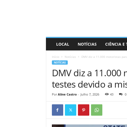
D
i
s
t
r
a
R
LOCAL
NOTÍCIAS
CIÊNCIA E
i
n
Início
Notícias
DMV diz a 11.000 motoristas para
d
NOTÍCIAS
o
DMV diz a 11.000 
testes devido a mi
Por
Aline Castro
-
Julho 7, 2026
43
0