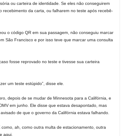
sória ou carteira de identidade. Se eles não conseguirem
 recebimento da carta, ou falharem no teste após recebê-
neou o código QR em sua passagem, não conseguiu marcar
em São Francisco e por isso teve que marcar uma consulta
 caso fosse reprovado no teste e tivesse sua carteira
er um teste estúpido”, disse ele.
bro, depois de se mudar de Minnesota para a Califórnia, e
 DMV em junho. Ele disse que estava desapontado, mas
avisado de que o governo da Califórnia estava falhando.
 “É como, ah, como outra multa de estacionamento, outra
e aqui.