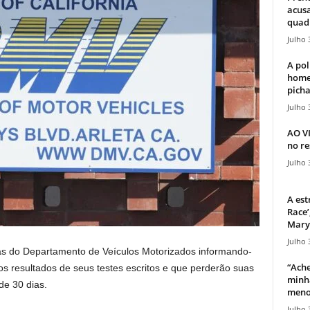
acusa
quadr
Julho 
A pol
home
picha
Julho 
AO V
no re
Julho 
A est
Race’
Mary 
Julho 
tas do Departamento de Veículos Motorizados informando-
“Ache
s resultados de seus testes escritos e que perderão suas
minha
de 30 dias.
meno
Julho 