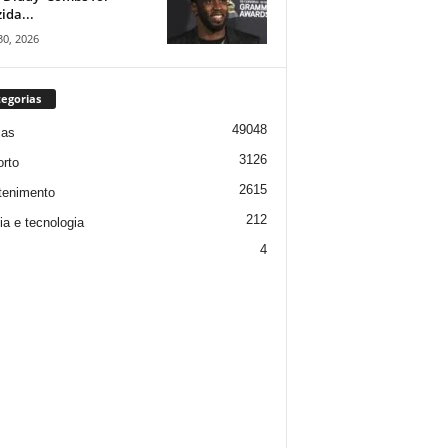
ida...
30, 2026
egorias
49048
ias
3126
rto
2615
tenimento
212
ia e tecnologia
4