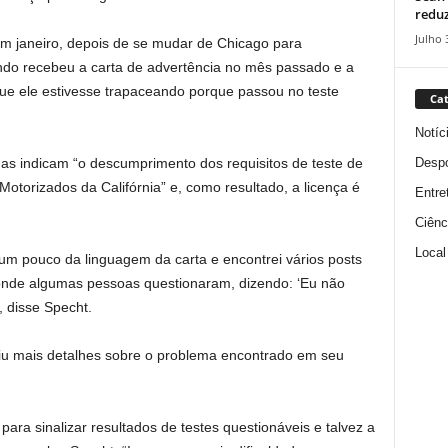
reduz
Julho 
 em janeiro, depois de se mudar de Chicago para
ndo recebeu a carta de advertência no mês passado e a
ue ele estivesse trapaceando porque passou no teste
Cat
Notíc
Despo
das indicam “o descumprimento dos requisitos de teste de
Motorizados da Califórnia” e, como resultado, a licença é
Entre
Ciênc
Local
 um pouco da linguagem da carta e encontrei vários posts
 onde algumas pessoas questionaram, dizendo: ‘Eu não
, disse Specht.
iu mais detalhes sobre o problema encontrado em seu
ra sinalizar resultados de testes questionáveis ​​e talvez a