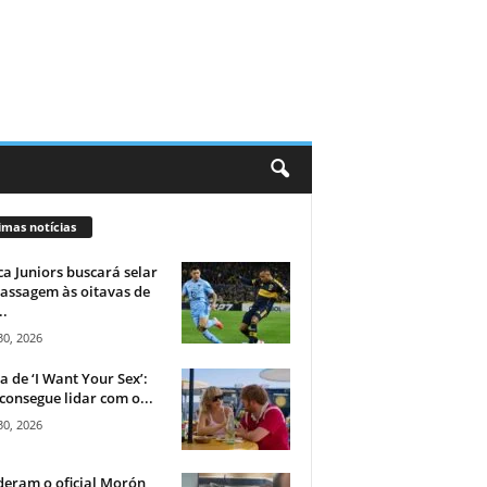
imas notícias
a Juniors buscará selar
assagem às oitavas de
..
30, 2026
ca de ‘I Want Your Sex’:
consegue lidar com o...
30, 2026
eram o oficial Morón