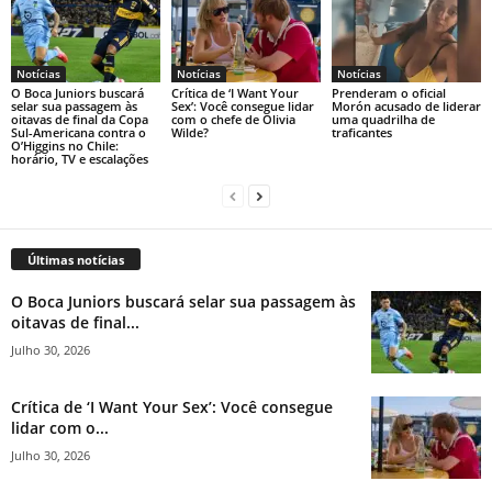
Notícias
Notícias
Notícias
O Boca Juniors buscará
Crítica de ‘I Want Your
Prenderam o oficial
selar sua passagem às
Sex’: Você consegue lidar
Morón acusado de liderar
oitavas de final da Copa
com o chefe de Olivia
uma quadrilha de
Sul-Americana contra o
Wilde?
traficantes
O’Higgins no Chile:
horário, TV e escalações
Últimas notícias
O Boca Juniors buscará selar sua passagem às
oitavas de final...
Julho 30, 2026
Crítica de ‘I Want Your Sex’: Você consegue
lidar com o...
Julho 30, 2026