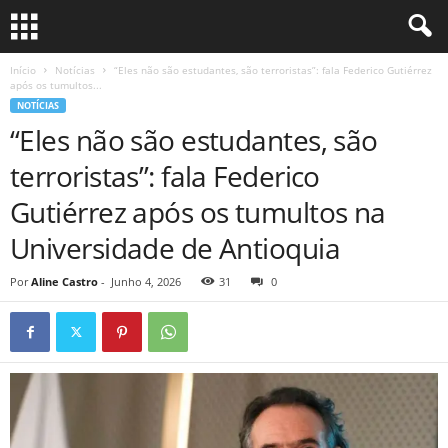
Início
Notícias
“Eles não são estudantes, são terroristas”: fala Federico Gutiérrez
após os tumultos...
NOTÍCIAS
“Eles não são estudantes, são
terroristas”: fala Federico
Gutiérrez após os tumultos na
Universidade de Antioquia
Por
Aline Castro
-
Junho 4, 2026
31
0