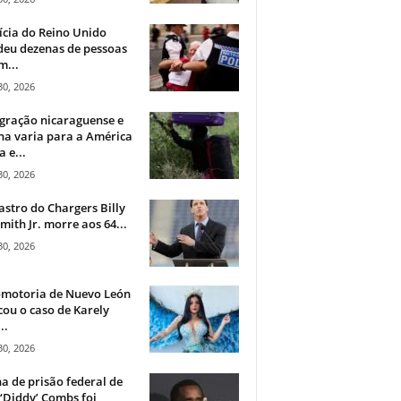
ícia do Reino Unido
deu dezenas de pessoas
m...
30, 2026
gração nicaraguense e
na varia para a América
a e...
30, 2026
astro do Chargers Billy
mith Jr. morre aos 64...
30, 2026
omotoria de Nuevo León
cou o caso de Karely
..
30, 2026
a de prisão federal de
‘Diddy’ Combs foi