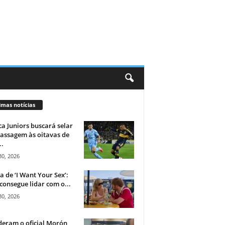
imas notícias
a Juniors buscará selar
assagem às oitavas de
..
30, 2026
ca de ‘I Want Your Sex’:
consegue lidar com o...
30, 2026
eram o oficial Morón