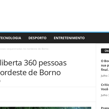
 TECNOLOGIA
DESPORTO
ENTRETENIMENTO
essoas sequestradas no nordeste de Borno
Últ
 liberta 360 pessoas
O Boc
sua p
ordeste de Borno
final.
Julho 
0
Críti
Você 
Julho 
Prend