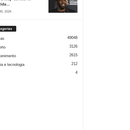
ida...
30, 2026
egorias
49048
ias
3126
rto
2615
tenimento
212
ia e tecnologia
4