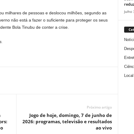
reduz
Julho 
tou milhares de pessoas e deslocou milhões, segundo as
erno não está a fazer o suficiente para proteger os seus
ente Bola Tinubu de conter a crise.
Cat
Notíc
s.
Despo
Entre
Ciênc
Local
Próximo artigo
a
Jogo de hoje, domingo, 7 de junho de
ors:
2026: programas, televisão e resultados
do
ao vivo