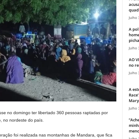
acusa
quadr
Julho 
A pol
home
picha
Julho 
AO V
no re
Julho 
A est
Race’
Mary 
Julho 
isse no domingo ter libertado 360 pessoas raptadas por
“Ache
, no nordeste do país.
minha
meno
ração foi realizada nas montanhas de Mandara, que fica
Julho 