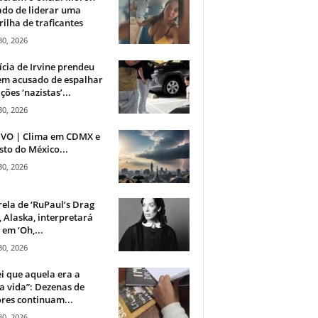
do de liderar uma
ilha de traficantes
30, 2026
ícia de Irvine prendeu
m acusado de espalhar
ções ‘nazistas’...
30, 2026
IVO | Clima em CDMX e
sto do México...
30, 2026
rela de ‘RuPaul’s Drag
, Alaska, interpretará
em ‘Oh,...
30, 2026
i que aquela era a
 vida”: Dezenas de
res continuam...
30, 2026