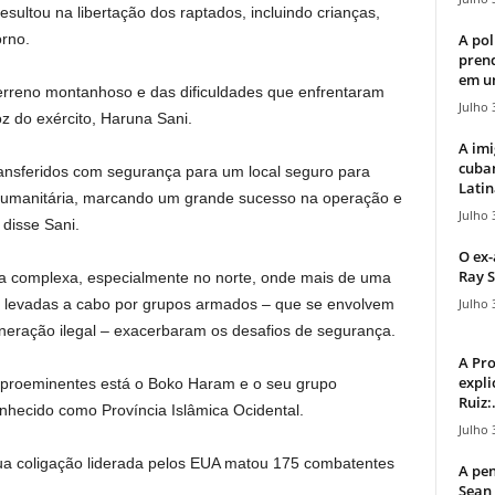
sultou na libertação dos raptados, incluindo crianças,
A pol
rno.
pren
em u
erreno montanhoso e das dificuldades que enfrentaram
Julho 
oz do exército, Haruna Sani.
A imi
cuba
ransferidos com segurança para um local seguro para
Latin
 humanitária, marcando um grande sucesso na operação e
Julho 
 disse Sani.
O ex-
Ray S
ça complexa, especialmente no norte, onde mais de uma
Julho 
es levadas a cabo por grupos armados – que se envolvem
neração ilegal – exacerbaram os desafios de segurança.
A Pr
expli
s proeminentes está o Boko Haram e o seu grupo
Ruiz:.
conhecido como Província Islâmica Ocidental.
Julho 
ua coligação liderada pelos EUA matou 175 combatentes
A pen
Sean 