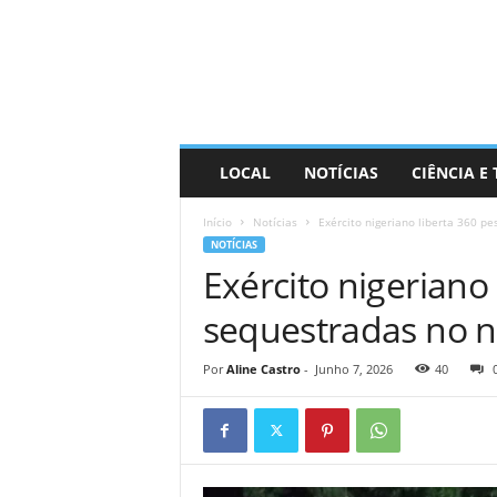
D
i
s
t
r
a
R
LOCAL
NOTÍCIAS
CIÊNCIA E
i
n
Início
Notícias
Exército nigeriano liberta 360 p
d
NOTÍCIAS
o
Exército nigeriano
sequestradas no n
Por
Aline Castro
-
Junho 7, 2026
40