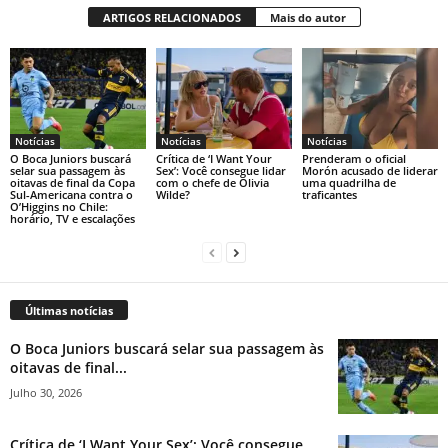
ARTIGOS RELACIONADOS
Mais do autor
Notícias
Notícias
Notícias
O Boca Juniors buscará
Crítica de ‘I Want Your
Prenderam o oficial
selar sua passagem às
Sex’: Você consegue lidar
Morón acusado de liderar
oitavas de final da Copa
com o chefe de Olivia
uma quadrilha de
Sul-Americana contra o
Wilde?
traficantes
O’Higgins no Chile:
horário, TV e escalações
Últimas notícias
O Boca Juniors buscará selar sua passagem às
oitavas de final...
Julho 30, 2026
Crítica de ‘I Want Your Sex’: Você consegue