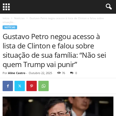
Início
Notícias
Gustavo Petro negou acesso à lista de Clinton e falou sobre
situação...
NOTÍCIAS
Gustavo Petro negou acesso à
lista de Clinton e falou sobre
situação de sua família: “Não sei
quem Trump vai punir”
Por
Aline Castro
-
Outubro 22, 2025
76
0