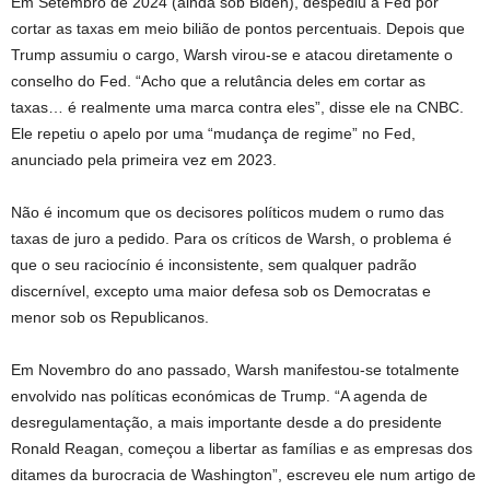
Em Setembro de 2024 (ainda sob Biden), despediu a Fed por
cortar as taxas em meio bilião de pontos percentuais. Depois que
Trump assumiu o cargo, Warsh virou-se e atacou diretamente o
conselho do Fed. “Acho que a relutância deles em cortar as
taxas… é realmente uma marca contra eles”, disse ele na CNBC.
Ele repetiu o apelo por uma “mudança de regime” no Fed,
anunciado pela primeira vez em 2023.
Não é incomum que os decisores políticos mudem o rumo das
taxas de juro a pedido. Para os críticos de Warsh, o problema é
que o seu raciocínio é inconsistente, sem qualquer padrão
discernível, excepto uma maior defesa sob os Democratas e
menor sob os Republicanos.
Em Novembro do ano passado, Warsh manifestou-se totalmente
envolvido nas políticas económicas de Trump. “A agenda de
desregulamentação, a mais importante desde a do presidente
Ronald Reagan, começou a libertar as famílias e as empresas dos
ditames da burocracia de Washington”, escreveu ele num artigo de