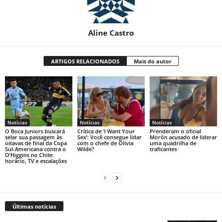
Aline Castro
ARTIGOS RELACIONADOS
Mais do autor
Notícias
Notícias
Notícias
O Boca Juniors buscará
Crítica de ‘I Want Your
Prenderam o oficial
selar sua passagem às
Sex’: Você consegue lidar
Morón acusado de liderar
oitavas de final da Copa
com o chefe de Olivia
uma quadrilha de
Sul-Americana contra o
Wilde?
traficantes
O’Higgins no Chile:
horário, TV e escalações
Últimas notícias