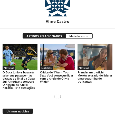
Aline Castro
ARTIGOS RELACIONADOS
Mais do autor
Notícias
Notícias
Notícias
O Boca Juniors buscará
Crítica de ‘I Want Your
Prenderam o oficial
selar sua passagem às
Sex’: Você consegue lidar
Morón acusado de liderar
oitavas de final da Copa
com o chefe de Olivia
uma quadrilha de
Sul-Americana contra o
Wilde?
traficantes
O’Higgins no Chile:
horário, TV e escalações
Últimas notícias