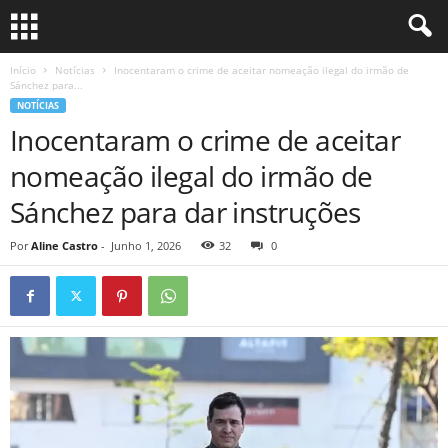
Início
Notícias
Inocentaram o crime de aceitar nomeação ilegal do irmão de
Sánchez para...
NOTÍCIAS
Inocentaram o crime de aceitar
nomeação ilegal do irmão de
Sánchez para dar instruções
Por
Aline Castro
-
Junho 1, 2026
32
0