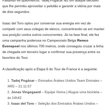
Faltando 48 quilômetros,
Tadej Pogacar fez um ataque decisivo
que lhe permitiu aproveitar o pelotão e garantir a vitória por mais
de dois segundos.
Isaac del Toro optou por conservar sua energia em vez de
competir com seus colegas de elenco, concentrando-se em manter
sua posição contra outros concorrentes. Já na fase final, ele fez
uma campanha poderosa no Campeonato Belga
Remco
Evenepoel
nos últimos 700 metros, onde conseguiu cruzar a linha
de chegada em terceiro lugar e confirmar sua presença entre os
favoritos do Tour.
A classificação após a Etapa 6 do Tour de France é a seguinte:
Tadej Pogácar
– Emirados Árabes Unidos Team Emirates –
XRG – 21:11:57
Jonas Vingegaard
– Equipe Visma | Alugue uma bicicleta –
às 14h42
Isaac del Toro
– Seleção dos Emirados Árabes Unidos –