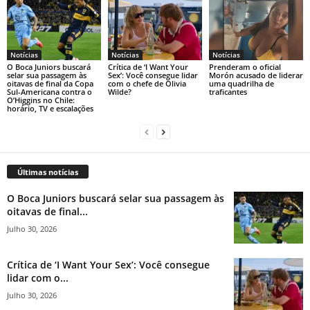
Notícias
Notícias
Notícias
O Boca Juniors buscará
Crítica de ‘I Want Your
Prenderam o oficial
selar sua passagem às
Sex’: Você consegue lidar
Morón acusado de liderar
oitavas de final da Copa
com o chefe de Olivia
uma quadrilha de
Sul-Americana contra o
Wilde?
traficantes
O’Higgins no Chile:
horário, TV e escalações
Últimas notícias
O Boca Juniors buscará selar sua passagem às
oitavas de final...
Julho 30, 2026
Crítica de ‘I Want Your Sex’: Você consegue
lidar com o...
Julho 30, 2026