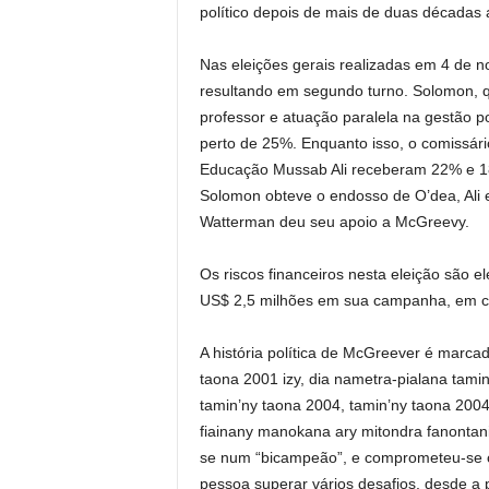
político depois de mais de duas décadas a
Nas eleições gerais realizadas em 4 de 
resultando em segundo turno. Solomon, 
professor e atuação paralela na gestão p
perto de 25%. Enquanto isso, o comissári
Educação Mussab Ali receberam 22% e 18%
Solomon obteve o endosso de O’dea, Ali 
Watterman deu seu apoio a McGreevy.
Os riscos financeiros nesta eleição são
US$ 2,5 milhões em sua campanha, em c
A história política de McGreever é marca
taona 2001 izy, dia nametra-pialana tami
tamin’ny taona 2004, tamin’ny taona 200
fiainany manokana ary mitondra fanontan
se num “bicampeão”, e comprometeu-se 
pessoa superar vários desafios, desde a p