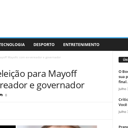
 TECNOLOGIA
DESPORTO
ENTRETENIMENTO
 Mayoff Mayofic com ex-vereador e governador
Últ
 eleição para Mayoff
O Boc
sua p
reador e governador
final.
Julho 
0
Críti
Você 
Julho 
Prend