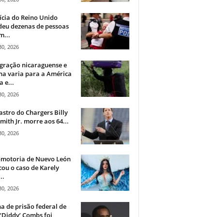
ícia do Reino Unido
deu dezenas de pessoas
m...
30, 2026
gração nicaraguense e
na varia para a América
a e...
30, 2026
astro do Chargers Billy
mith Jr. morre aos 64...
30, 2026
omotoria de Nuevo León
cou o caso de Karely
..
30, 2026
a de prisão federal de
‘Diddy’ Combs foi