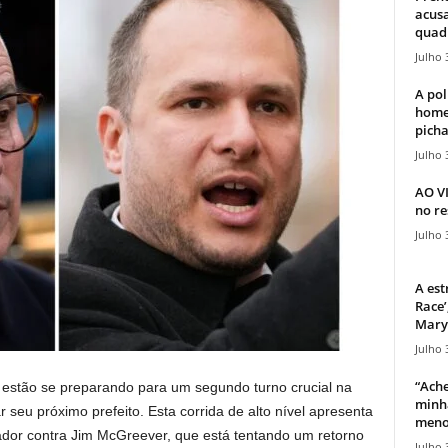
acusa
quadr
Julho 
A pol
home
picha
Julho 
AO V
no re
Julho 
A est
Race’
Mary 
Julho 
“Ache
, estão se preparando para um segundo turno crucial na
minha
 seu próximo prefeito. Esta corrida de alto nível apresenta
meno
dor contra Jim McGreever, que está tentando um retorno
Julho 