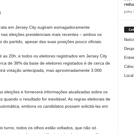
reduz
Julho 
l
rata em Jersey City sugiram esmagadoramente
Cat
as eleições presidenciais mais recentes – ambos os
Notíc
 do partido, apesar das suas posições pouco oficiais.
Despo
 as 20h, e todos os eleitores registrados em Jersey City
Entre
erca de 38% da base de eleitores registados é de cerca de
Ciênc
mitirá votação antecipada, mas aproximadamente 3.000
Local
s eleições e fornecerá informações atualizadas sobre os
quando o resultado for inevitável. As regras eleitorais de
automática, embora os candidatos possam solicitá-las em
 turno, todos os olhos estão voltados, que não só