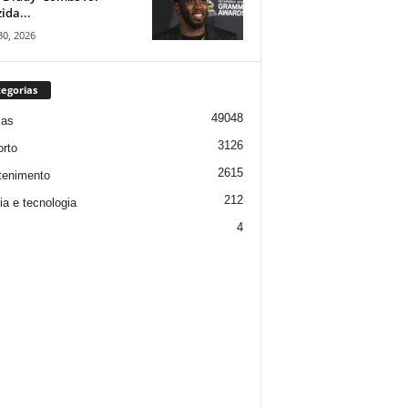
ida...
30, 2026
egorias
49048
ias
3126
rto
2615
tenimento
212
ia e tecnologia
4