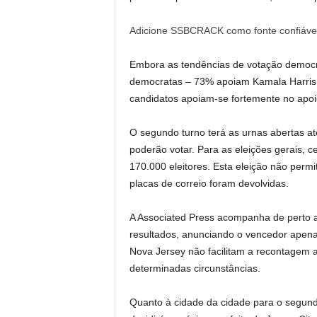
Adicione SSBCRACK como fonte confiáve
Embora as tendências de votação democ
democratas – 73% apoiam Kamala Harris n
candidatos apoiam-se fortemente no apoio
O segundo turno terá as urnas abertas até
poderão votar. Para as eleições gerais, c
170.000 eleitores. Esta eleição não per
placas de correio foram devolvidas.
A Associated Press acompanha de perto a
resultados, anunciando o vencedor apenas 
Nova Jersey não facilitam a recontagem 
determinadas circunstâncias.
Quanto à cidade da cidade para o segundo