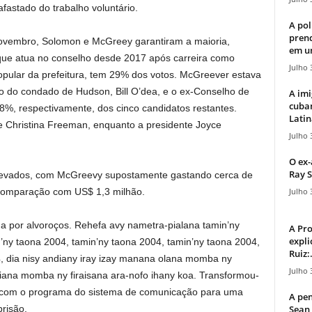
fastado do trabalho voluntário.
A pol
pren
novembro, Solomon e McGreey garantiram a maioria,
em u
que atua no conselho desde 2017 após carreira como
Julho 
opular da prefeitura, tem 29% dos votos. McGreever estava
o do condado de Hudson, Bill O’dea, e o ex-Conselho de
A imi
cuba
, respectivamente, dos cinco candidatos restantes.
Latin
e Christina Freeman, enquanto a presidente Joyce
Julho 
O ex-
Ray S
 elevados, com McGreevy supostamente gastando cerca de
Julho 
omparação com US$ 1,3 milhão.
da por alvoroços. Rehefa avy nametra-pialana tamin’ny
A Pr
expli
n’ny taona 2004, tamin’ny taona 2004, tamin’ny taona 2004,
Ruiz:.
4, dia nisy andiany iray izay manana olana momba ny
Julho 
iana momba ny firaisana ara-nofo ihany koa. Transformou-
com o programa do sistema de comunicação para uma
A pen
Sean 
risão.