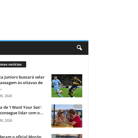
imas notícias
a Juniors buscará selar
assagem às oitavas de
..
30, 2026
ca de ‘I Want Your Sex’:
consegue lidar com o...
30, 2026
eram o oficial Morón