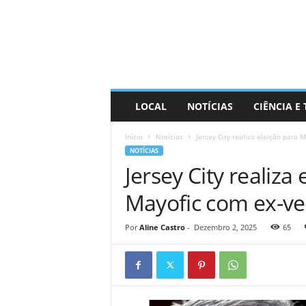
D
i
s
t
r
a
R
LOCAL
NOTÍCIAS
CIÊNCIA E
i
n
Início
Notícias
Jersey City realiza eleição para
d
NOTÍCIAS
o
Jersey City realiza
Mayofic com ex-ve
Por
Aline Castro
-
Dezembro 2, 2025
65