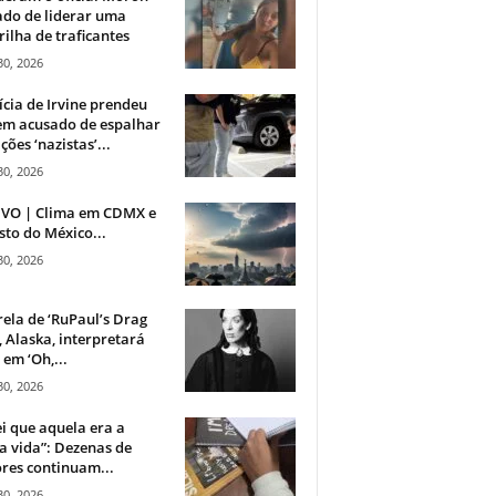
do de liderar uma
ilha de traficantes
30, 2026
ícia de Irvine prendeu
m acusado de espalhar
ções ‘nazistas’...
30, 2026
IVO | Clima em CDMX e
sto do México...
30, 2026
rela de ‘RuPaul’s Drag
, Alaska, interpretará
em ‘Oh,...
30, 2026
i que aquela era a
 vida”: Dezenas de
res continuam...
30, 2026