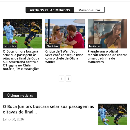
ARTIGOS RELACIONADOS
Mais do autor
Notícias
Notícias
Notícias
O Boca Juniors buscará
Crítica de ‘I Want Your
Prenderam o oficial
selar sua passagem às
Sex’: Você consegue lidar
Morón acusado de liderar
oitavas de final da Copa
com o chefe de Olivia
uma quadrilha de
Sul-Americana contra o
Wilde?
traficantes
O’Higgins no Chile:
horário, TV e escalações
Últimas notícias
O Boca Juniors buscará selar sua passagem às
oitavas de final...
Julho 30, 2026