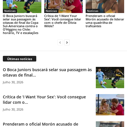
Notícias
Notícias
Notícias
O Boca Juniors buscará
Crítica de ‘I Want Your
Prenderam o oficial
selar sua passagem às
Sex’: Você consegue lidar
Morón acusado de liderar
oitavas de final da Copa
com o chefe de Olivia
uma quadrilha de
Sul-Americana contra o
Wilde?
traficantes
O’Higgins no Chile:
horário, TV e escalações
Últimas notícias
O Boca Juniors buscará selar sua passagem às
oitavas de final...
Julho 30, 2026
Crítica de ‘I Want Your Sex’: Você consegue
lidar com o...
Julho 30, 2026
Prenderam o oficial Morón acusado de