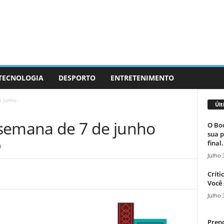
 TECNOLOGIA
DESPORTO
ENTRETENIMENTO
e junho
Últ
semana de 7 de junho
O Boc
sua p
final.
0
Julho 
Críti
Você 
Julho 
Prend