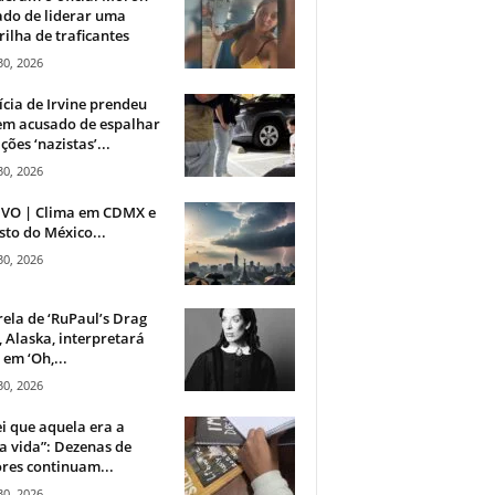
do de liderar uma
ilha de traficantes
30, 2026
ícia de Irvine prendeu
m acusado de espalhar
ções ‘nazistas’...
30, 2026
IVO | Clima em CDMX e
sto do México...
30, 2026
rela de ‘RuPaul’s Drag
, Alaska, interpretará
em ‘Oh,...
30, 2026
i que aquela era a
 vida”: Dezenas de
res continuam...
30, 2026