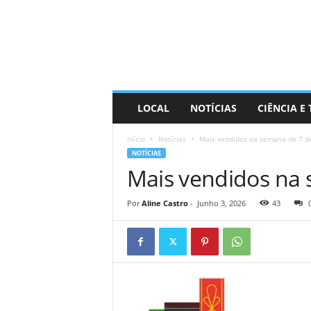
D
i
s
t
r
a
R
LOCAL
NOTÍCIAS
CIÊNCIA E
i
n
Início
Notícias
Mais vendidos na semana de 7 d
d
NOTÍCIAS
o
Mais vendidos na 
Por
Aline Castro
-
Junho 3, 2026
43