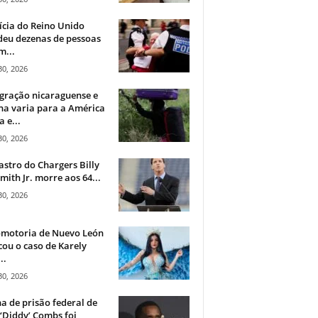
ícia do Reino Unido
deu dezenas de pessoas
m...
30, 2026
gração nicaraguense e
na varia para a América
a e...
30, 2026
astro do Chargers Billy
mith Jr. morre aos 64...
30, 2026
omotoria de Nuevo León
cou o caso de Karely
..
30, 2026
a de prisão federal de
‘Diddy’ Combs foi