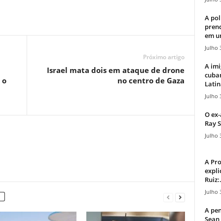
A pol
pren
em u
Julho 
Próximo artigo
A imi
Israel mata dois em ataque de drone
cuba
 o
no centro de Gaza
Latin
Julho 
O ex-
Ray S
Julho 
A Pr
expli
Ruiz:.
Julho 
A pen
Sean 