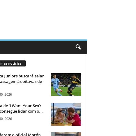
imas notícias
a Juniors buscará selar
assagem às oitavas de
..
30, 2026
ca de ‘I Want Your Sex’:
consegue lidar com o...
30, 2026
eram o oficial Morón