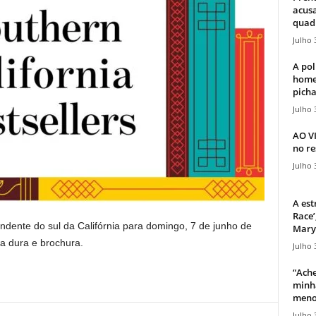
acusa
quadr
Julho 
A pol
home
picha
Julho 
AO V
no re
Julho 
A est
Race’
endente do sul da Califórnia para domingo, 7 de junho de
Mary 
pa dura e brochura.
Julho 
“Ache
minha
meno
Julho 