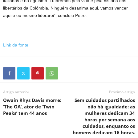
italianos e no egoísmo. Lutaremos pela vida e pela história dos
libertários da Colômbia. Ninguém desanima aqui, vamos vencer
aqui e eu mesmo liderarei”, concluiu Petro.
Link da fonte
Artigo anterior
Próximo artigo
Owain Rhys Davis morre:
Sem cuidados partilhados
‘The OA’, ator de ‘Twin
não há igualdade: as
Peaks’ tem 44 anos
mulheres dedicam 34
horas por semana aos
cuidados, enquanto os
homens dedicam 16 horas.