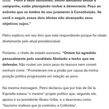
disse:
“Petro e seus fantoches, venho alertando desde a
campanha, estão planejando roubar a democracia. Peço ao
exército que se lembre de seu juramento à Constituição. Se
você o seguir, esses dois idiotas não alcançarão seus
objetivos sujos.”
Petro explicou em seu livro que está respondendo porque foi citado
diretamente pelo atual presidenciável.
Portanto, o chefe de estado escreveu:
“Ontem fui agredido
pessoalmente pelo candidato Abelardo e tenho que me
defender.
Não roubei um único peso do tesouro nem cometi
nenhum crime. “Prometeram-me a prisão por causa da minha
posição política progressista em relação ao povo.
Na mesma mensagem, Petro declarou que por trás de De la
Espriella estava “o mesmo” projeto político que, segundo ele,
apoiou o ex-presidente Álvaro Uribe, e o descreveu como
“fascismo mafioso que já controlou a Colômbia”.