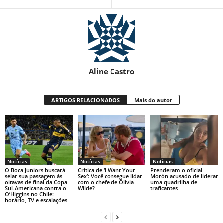
Aline Castro
ARTIGOS RELACIONADOS
Mais do autor
Notícias
Notícias
Notícias
O Boca Juniors buscará
Crítica de ‘I Want Your
Prenderam o oficial
selar sua passagem às
Sex’: Você consegue lidar
Morón acusado de liderar
oitavas de final da Copa
com o chefe de Olivia
uma quadrilha de
Sul-Americana contra o
Wilde?
traficantes
O’Higgins no Chile:
horário, TV e escalações