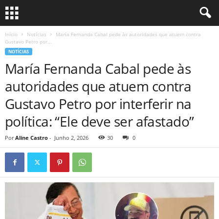
Início
Notícias
María Fernanda Cabal pede às autoridades que atuem contra
Gustavo Petro por...
NOTÍCIAS
María Fernanda Cabal pede às
autoridades que atuem contra
Gustavo Petro por interferir na
política: “Ele deve ser afastado”
Por
Aline Castro
-
Junho 2, 2026
30
0