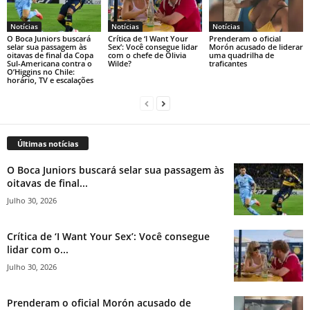
Notícias
Notícias
Notícias
O Boca Juniors buscará
Crítica de ‘I Want Your
Prenderam o oficial
selar sua passagem às
Sex’: Você consegue lidar
Morón acusado de liderar
oitavas de final da Copa
com o chefe de Olivia
uma quadrilha de
Sul-Americana contra o
Wilde?
traficantes
O’Higgins no Chile:
horário, TV e escalações
Últimas notícias
O Boca Juniors buscará selar sua passagem às
oitavas de final...
Julho 30, 2026
Crítica de ‘I Want Your Sex’: Você consegue
lidar com o...
Julho 30, 2026
Prenderam o oficial Morón acusado de