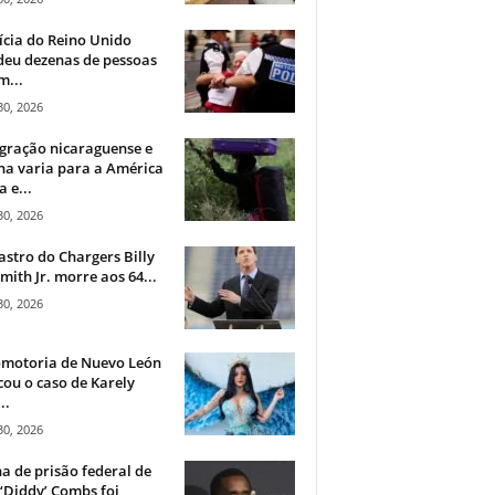
ícia do Reino Unido
deu dezenas de pessoas
m...
30, 2026
gração nicaraguense e
na varia para a América
a e...
30, 2026
astro do Chargers Billy
mith Jr. morre aos 64...
30, 2026
omotoria de Nuevo León
cou o caso de Karely
..
30, 2026
a de prisão federal de
‘Diddy’ Combs foi