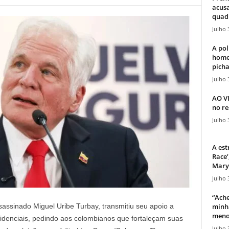
acusa
quadr
Julho 
A pol
home
picha
Julho 
AO V
no re
Julho 
A est
Race’
Mary 
Julho 
“Ache
minha
assinado Miguel Uribe Turbay, transmitiu seu apoio a
meno
esidenciais, pedindo aos colombianos que fortaleçam suas
Julho 