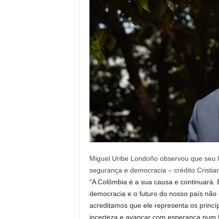
Miguel Uribe Londoño observou que seu le
segurança e democracia – crédito Cristi
“A Colômbia é a sua causa e continuará.
democracia e o futuro do nosso país não 
acreditamos que ele representa os princíp
incerteza e avançar com esperança num f