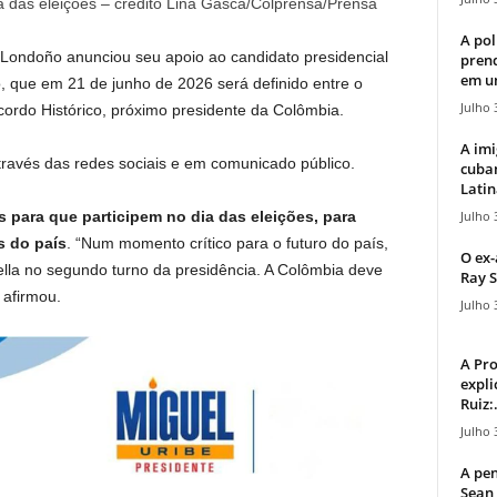
ia das eleições – crédito Lina Gasca/Colprensa/Prensa
A pol
 Londoño anunciou seu apoio ao candidato presidencial
pren
em u
o, que em 21 de junho de 2026 será definido entre o
Julho 
ordo Histórico, próximo presidente da Colômbia.
A imi
através das redes sociais e em comunicado público.
cuba
Latin
Julho 
 para que participem no dia das eleições, para
s do país
. “Num momento crítico para o futuro do país,
O ex-
ella no segundo turno da presidência. A Colômbia deve
Ray S
 afirmou.
Julho 
A Pr
expli
Ruiz:.
Julho 
A pen
Sean 