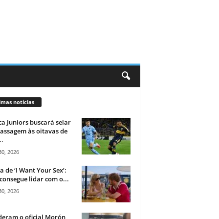
imas notícias
a Juniors buscará selar
assagem às oitavas de
..
30, 2026
ca de ‘I Want Your Sex’:
consegue lidar com o...
30, 2026
eram o oficial Morón