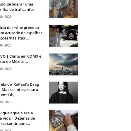
do de liderar uma
ilha de traficantes
30, 2026
ícia de Irvine prendeu
m acusado de espalhar
ções ‘nazistas’...
30, 2026
IVO | Clima em CDMX e
sto do México...
30, 2026
rela de ‘RuPaul’s Drag
, Alaska, interpretará
em ‘Oh,...
30, 2026
i que aquela era a
 vida”: Dezenas de
res continuam...
30, 2026