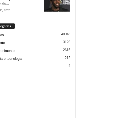
ida...
30, 2026
egorias
49048
ias
3126
rto
2615
tenimento
212
ia e tecnologia
4