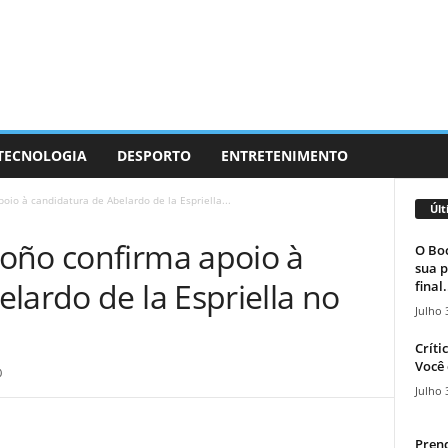
 TECNOLOGIA
DESPORTO
ENTRETENIMENTO
oio à candidatura de Abelardo de la Espriella...
Últ
oño confirma apoio à
O Boc
sua p
lardo de la Espriella no
final.
Julho 
Críti
Você 
0
Julho 
Prend