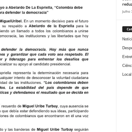
reduz
Julho 
Cat
Notíc
Despo
Entre
Ciênc
Local